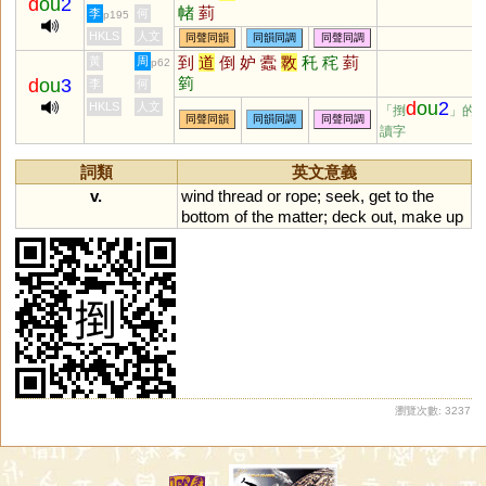
d
ou
2
帾
菿
李
何
p195
HKLS
人文
同聲同韻
同韻同調
同聲同調
到
道
倒
妒
蠹
斁
秅
秺
菿
黃
周
p62
箌
d
ou
3
李
何
d
ou
2
HKLS
人文
「捯
」的
同聲同韻
同韻同調
同聲同調
讀字
詞類
英文意義
v.
wind
thread
or
rope
;
seek
,
get
to
the
bottom
of
the
matter
;
deck
out
,
make
up
瀏覽次數: 3237