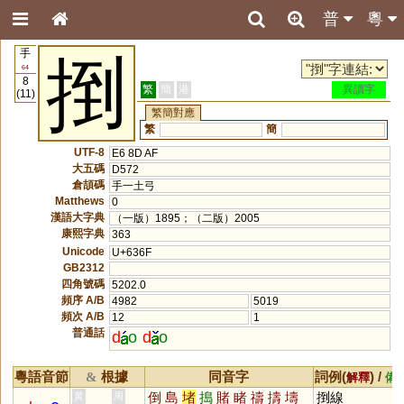
普
粵
手
捯
64
8
繁
簡
港
異讀字
(11)
繁簡對應
繁
簡
UTF-8
E6 8D AF
大五碼
D572
倉頡碼
手一土弓
Matthews
0
漢語大字典
（一版）1895；（二版）2005
康熙字典
363
Unicode
U+636F
GB2312
四角號碼
5202.0
頻序 A/B
4982
5019
頻次 A/B
12
1
普通話
d
o
d
o
粵語音節
根據
同音字
詞例(
) /
&
解釋
備
倒
島
堵
搗
賭
睹
禱
擣
壔
捯線
黃
周