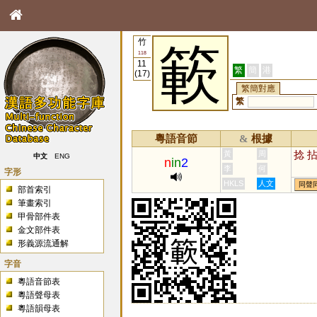
竹
簐
118
11
繁
簡
港
(17)
繁簡對應
繁
粵語音節
根據
&
捻
黃
周
中文
ENG
n
in
2
李
何
字形
HKLS
人文
同聲
部首索引
筆畫索引
甲骨部件表
金文部件表
形義源流通解
字音
粵語音節表
粵語聲母表
粵語韻母表