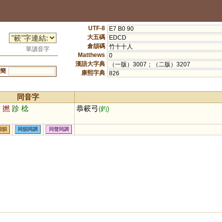
UTF-8
E7 B0 90
大五碼
EDCD
倉頡碼
竹十十人
單讀音字
Matthews
0
漢語大字典
（一版）3007；（二版）3207
簡
康熙字典
826
同音字
拈
撚
跈
棯
恭簐弓
(釣)
同韻
同韻同調
同聲同調