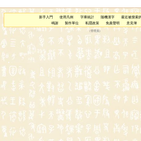
新手入門
使用凡例
字庫統計
隨機漢字
最近被搜索
鳴謝
製作單位
私隱政策
免責聲明
意見簿
（
管理員
）