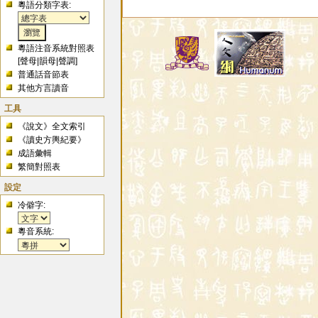
粵語分類字表:
粵語注音系統對照表
[
聲母
|
韻母
|
聲調
]
普通話音節表
其他方言讀音
工具
《說文》全文索引
《讀史方輿紀要》
成語彙輯
繁簡對照表
設定
冷僻字:
粵音系統: