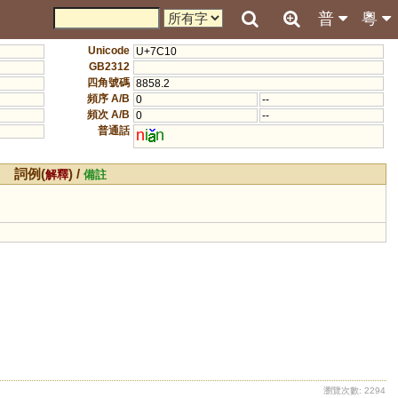
普
粵
Unicode
U+7C10
GB2312
四角號碼
8858.2
頻序 A/B
0
--
頻次 A/B
0
--
普通話
n
i
n
詞例(
) /
解釋
備註
瀏覽次數: 2294