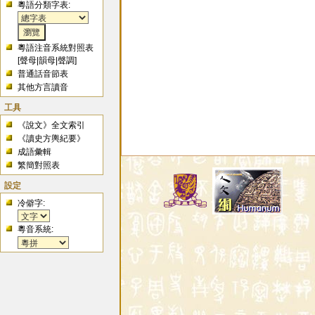
粵語分類字表:
粵語注音系統對照表
[
聲母
|
韻母
|
聲調
]
普通話音節表
其他方言讀音
工具
《說文》全文索引
《讀史方輿紀要》
成語彙輯
繁簡對照表
設定
冷僻字:
粵音系統: