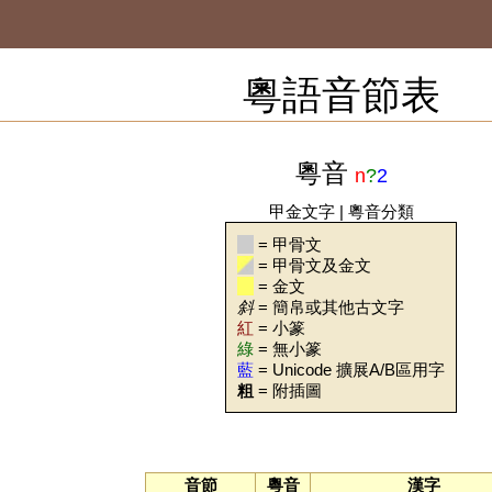
粵語音節表
粵音
n
?
2
甲金文字
|
粵音分類
= 甲骨文
= 甲骨文及金文
= 金文
斜
= 簡帛或其他古文字
紅
= 小篆
綠
= 無小篆
藍
= Unicode 擴展A/B區用字
粗
= 附插圖
音節
粵音
漢字