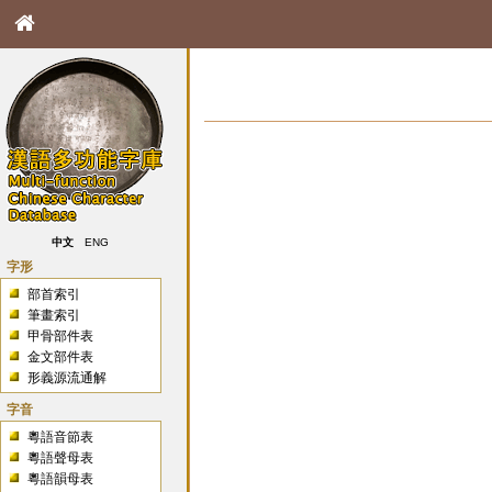
中文
ENG
字形
部首索引
筆畫索引
甲骨部件表
金文部件表
形義源流通解
字音
粵語音節表
粵語聲母表
粵語韻母表