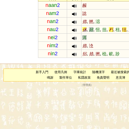
n
aan
2
赧
n
am
2
諗
n
an
2
捻
,
撚
,
涊
n
au
2
休
,
妞
,
忸
,
扭
,
朽
,
杻
,
狃
,
n
ei
2
洱
n
im
2
捻
,
淰
n
in
2
拈
,
捻
,
撚
,
棯
,
簐
,
跈
新手入門
使用凡例
字庫統計
隨機漢字
最近被搜索
鳴謝
製作單位
私隱政策
免責聲明
意見簿
（
管理員
）