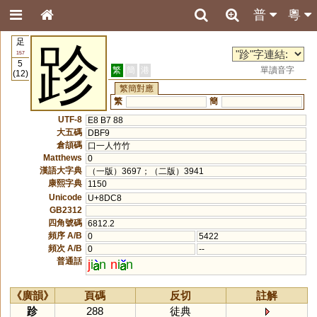
普
粵
足
跈
157
5
繁
簡
港
單讀音字
(12)
繁簡對應
繁
簡
UTF-8
E8 B7 88
大五碼
DBF9
倉頡碼
口一人竹竹
Matthews
0
漢語大字典
（一版）3697；（二版）3941
康熙字典
1150
Unicode
U+8DC8
GB2312
四角號碼
6812.2
頻序 A/B
0
5422
頻次 A/B
0
--
普通話
j
i
n
n
i
n
《廣韻》
頁碼
反切
註解
跈
288
徒典