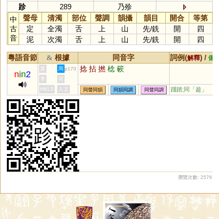
跈
289
乃殄
聲母
清濁
部位
聲調
韻攝
韻目
開合
等第
中
古
定
全濁
舌
上
山
先
/
銑
開
四
音
泥
次濁
舌
上
山
先
/
銑
開
四
粵語音節
根據
同音字
詞例(
) /
&
解釋
備
捻
拈
撚
棯
簐
黃
周
p170
n
in
2
李
何
HKLS
人文
踐踏;同「
趁
」
同聲同韻
同韻同調
同聲同調
瀏覽次數: 2576