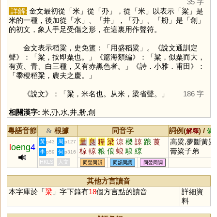
35 字
詳解:
金文最初從「
米
」從「
刅
」，從「
米
」以表示「
粱
」是
米的一種，後加從「
水
」、「
井
」，「
刅
」、「
刱
」是「
創
」
的初文，象人手足受傷之形，在這裏用作聲符。
金文表示稻粱，史免簠：「用盛稻粱」。《說文通訓定
聲》：「粱，按即粟也。」《篇海類編》：「粱，似粟而大，
有黃、青、白三種，又有赤黑色者。」《詩．小雅．甫田》：
「黍稷稻粱，農夫之慶。」
《說文》：「粱，米名也。从米，梁省聲。」
186 字
相關漢字:
米
,
刅
,
水
,
井
,
刱
,
創
粵語音節
根據
同音字
詞例(
) /
&
解釋
備
量
良
糧
梁
涼
樑
諒
踉
莨
高粱,夢斷黃粱
黃
周
p43
p127
l
oeng
4
椋
輬
粮
俍
蜋
駺
綡
膏粱子弟
李
何
p59
p316
HKLS
人文
同聲同韻
同韻同調
同聲同調
其他方言讀音
本字庫於「
粱
」字下錄有
18
個方言點的讀音
詳細資
料