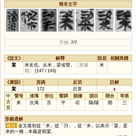
簡帛文字
字例:
7/7
《說文》
解釋
部居
相關異體
粱
米名也。从米，梁省聲。
〔呂張
米
切〕
(147 / 143)
《廣韻》
頁碼
反切
註解
粱
172
呂章
中
聲母
清濁
部位
聲調
韻攝
韻目
開合
等第
古
來
次濁
舌
平
宕
陽
/
陽
開
三
音
形義通解
略說:
金文最初從「
米
」從「
刅
」，從「
米
」以表示「
粱
」是
米的一種，本義是稻粱。