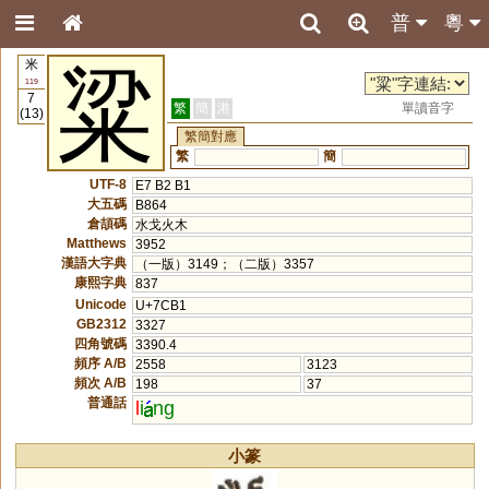
普
粵
米
粱
119
7
繁
簡
港
單讀音字
(13)
繁簡對應
繁
簡
UTF-8
E7 B2 B1
大五碼
B864
倉頡碼
水戈火木
Matthews
3952
漢語大字典
（一版）3149；（二版）3357
康熙字典
837
Unicode
U+7CB1
GB2312
3327
四角號碼
3390.4
頻序 A/B
2558
3123
頻次 A/B
198
37
普通話
l
i
ng
小篆