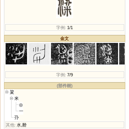
字例:
1/1
金文
字例:
7/9
(部件樹)
粱
米
◎
一
刅
其他:
水
,
刱