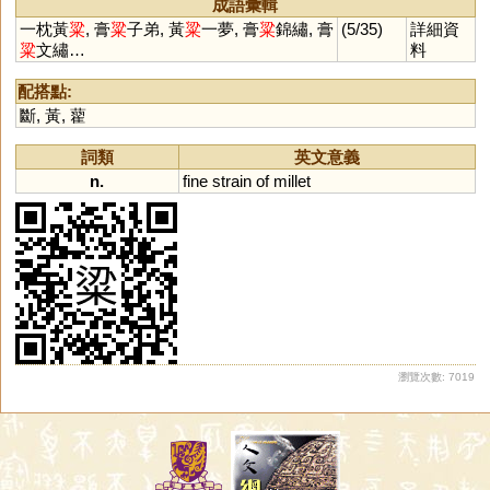
成語彙輯
一枕黃
粱
, 膏
粱
子弟, 黃
粱
一夢, 膏
粱
錦繡, 膏
(5/35)
詳細資
粱
文繡…
料
配搭點:
斷
,
黃
,
藋
詞類
英文意義
n.
fine
strain
of
millet
瀏覽次數: 7019