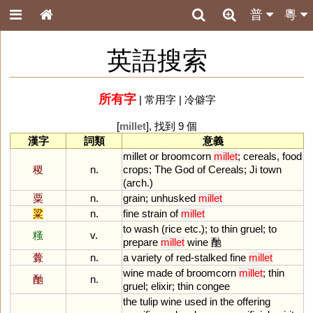
普
粵
英語搜索
所有字
|
常用字
|
冷僻字
[
millet
], 找到 9 個
漢字
詞類
意義
millet
or
broomcorn
millet
;
cereals
,
food
稷
n.
crops
;
The
God
of
Cereals
;
Ji
town
(
arch
.)
粟
n.
grain
;
unhusked
millet
粱
n.
fine
strain
of
millet
to
wash
(
rice
etc
.);
to
thin
gruel
;
to
糔
v.
prepare
millet
wine
酏
虋
n.
a
variety
of
red
-
stalked
fine
millet
wine
made
of
broomcorn
millet
;
thin
酏
n.
gruel
;
elixir
;
thin
congee
the
tulip
wine
used
in
the
offering