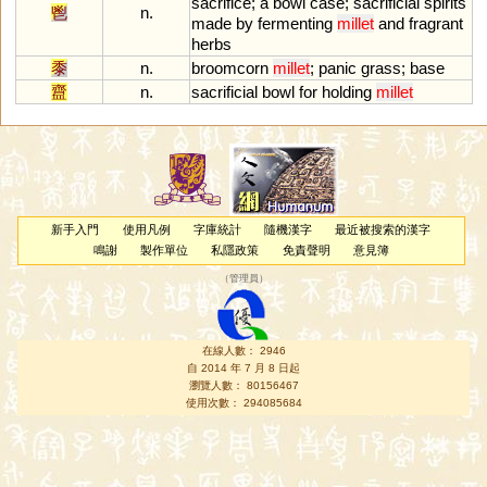
sacrifice
;
a
bowl
case
;
sacrificial
spirits
鬯
n.
made
by
fermenting
millet
and
fragrant
herbs
黍
n.
broomcorn
millet
;
panic
grass
;
base
齍
n.
sacrificial
bowl
for
holding
millet
新手入門
使用凡例
字庫統計
隨機漢字
最近被搜索的漢字
鳴謝
製作單位
私隱政策
免責聲明
意見簿
（
管理員
）
在線人數： 2946
自 2014 年 7 月 8 日起
瀏覽人數： 80156467
使用次數： 294085684