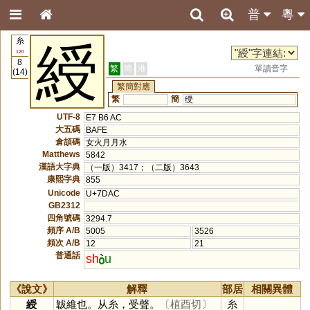
普
粵
糸
綬
120
8
繁
簡
港
單讀音字
(14)
繁簡對應
繁
簡
绶
UTF-8
E7 B6 AC
大五碼
BAFE
倉頡碼
女火月月水
Matthews
5842
漢語大字典
（一版）3417；（二版）3643
康熙字典
855
Unicode
U+7DAC
GB2312
四角號碼
3294.7
頻序 A/B
5005
3526
頻次 A/B
12
21
普通話
sh
u
《說文》
解釋
部居
相關異體
綬
韍維也。从糸，受聲。
〔植酉切〕
糸