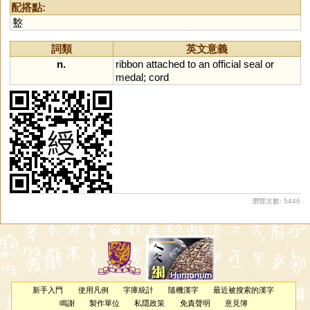
配搭點:
盭
詞類
英文意義
n.
ribbon
attached
to
an
official
seal
or
medal
;
cord
瀏覽次數: 5446
新手入門
使用凡例
字庫統計
隨機漢字
最近被搜索的漢字
鳴謝
製作單位
私隱政策
免責聲明
意見簿