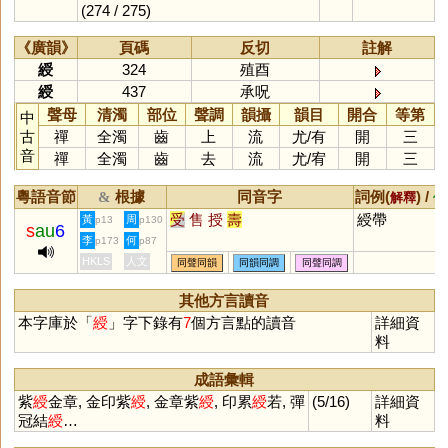
(274 / 275)
《廣韻》
頁碼
反切
註解
綬
324
殖酉
綬
437
承呪
聲母
清濁
部位
聲調
韻攝
韻目
開合
等第
中
古
禪
全濁
齒
上
流
尤
/
有
開
三
音
禪
全濁
齒
去
流
尤
/
宥
開
三
粵語音節
根據
同音字
詞例(
) /
&
解釋
備
受
售
授
壽
綬帶
黃
周
p13
p130
s
au
6
李
何
p173
p87
HKLS
人文
同聲同韻
同韻同調
同聲同調
其他方言讀音
本字庫於「
綬
」字下錄有
7
個方言點的讀音
詳細資
料
成語彙輯
紫
綬
金章, 金印紫
綬
, 金章紫
綬
, 印累
綬
若, 彈
(5/16)
詳細資
冠結
綬
…
料