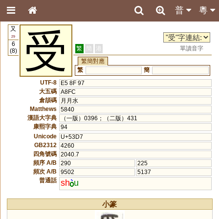
普
粵
又
受
29
6
繁
簡
港
單讀音字
(8)
繁簡對應
繁
簡
UTF-8
E5 8F 97
大五碼
A8FC
倉頡碼
月月水
Matthews
5840
漢語大字典
（一版）0396；（二版）431
康熙字典
94
Unicode
U+53D7
GB2312
4260
四角號碼
2040.7
頻序 A/B
290
225
頻次 A/B
9502
5137
普通話
sh
u
小篆