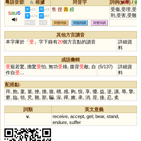
粵語音節
根據
同音字
詞例(
) /
&
解釋
備
售
授
壽
綬
受傷,受理,受
黃
周
p13
p19
s
au
6
刑,受害,受難,
李
何
p173
p87
受益,受訓,受
HKLS
人文
同聲同韻
同韻同調
同聲同調
惠,受騙,受託,
受罰,受雇,受
其他方言讀音
賄,受辱,受聘,
本字庫於「
受
」字下錄有
20
個方言點的讀音
詳細資
受驚,受教,受
料
者,受累,受禮,
受業,受洗,受
成語彙輯
戒,受苦受難,
受
寵若驚, 擔驚
受
怕, 無功
受
祿, 腹背
受
敵, 自
(5/137)
詳細資
寵若驚,受之無
作自
受
…
料
愧,受款,受精
配搭點:
拜
,
飽
,
稟
,
箠
,
挫
,
擔
,
腹
,
檟
,
感
,
夠
,
惊
,
享
,
懮
,
益
,
逆
,
讓
,
辱
,
擎
,
窘
,
臨
,
領
,
旯
,
難
,
那
,
騙
,
深
,
禪
,
嬗
,
承
,
消
,
庢
,
接
,
忍
,
奊
詞類
英文意義
v.
receive
,
accept
,
get
;
bear
,
stand
,
endure
,
suffer