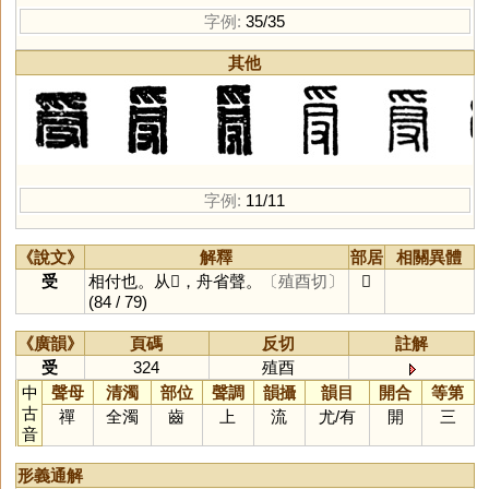
字例:
35/35
其他
字例:
11/11
《說文》
解釋
部居
相關異體
受
相付也。从𠬪，舟省聲。
〔殖酉切〕
𠬪
(84 / 79)
《廣韻》
頁碼
反切
註解
受
324
殖酉
中
聲母
清濁
部位
聲調
韻攝
韻目
開合
等第
古
禪
全濁
齒
上
流
尤
/
有
開
三
音
形義通解