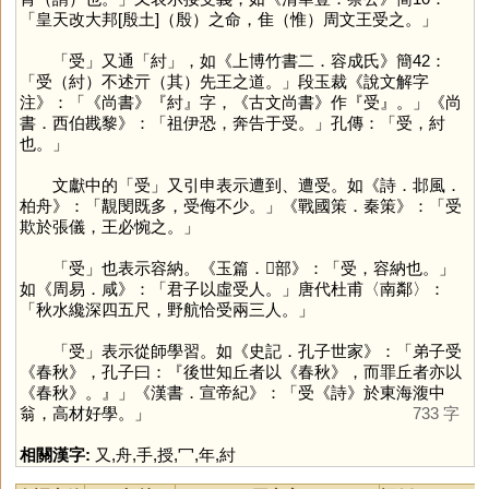
「皇天改大邦[殷土]（殷）之命，隹（惟）周文王受之。」
「
受
」又通「
紂
」，如《上博竹書二．容成氏》簡42：
「受（紂）不述亓（其）先王之道。」段玉裁《說文解字
注》：「《尚書》『紂』字，《古文尚書》作『受』。」《尚
書．西伯戡黎》：「祖伊恐，奔告于受。」孔傳：「受，紂
也。」
文獻中的「
受
」又引申表示遭到、遭受。如《詩．邶風．
柏舟》：「覯閔既多，受侮不少。」《戰國策．秦策》：「受
欺於張儀，王必惋之。」
「
受
」也表示容納。《玉篇．𠬪部》：「受，容納也。」
如《周易．咸》：「君子以虛受人。」唐代杜甫〈南鄰〉：
「秋水纔深四五尺，野航恰受兩三人。」
「
受
」表示從師學習。如《史記．孔子世家》：「弟子受
《春秋》，孔子曰：『後世知丘者以《春秋》，而罪丘者亦以
《春秋》。』」《漢書．宣帝紀》：「受《詩》於東海澓中
翁，高材好學。」
733 字
相關漢字:
又
,
舟
,
手
,
授
,
冖
,
年
,
紂