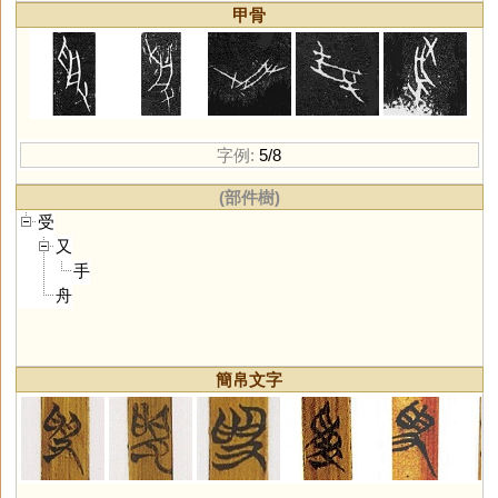
甲骨
字例:
5/8
(部件樹)
受
又
手
舟
簡帛文字