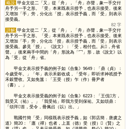
略說:
甲金文從二「
又
」從「
舟
」，「
舟
」亦聲，象一手交付
舟予另一手之形。「
受
」本來既表示授予，也表示接受。後來
又增加「
手
」旁，分化出「
授
」表示授予義，而「
受
」則表示
接受義。
82 字
詳解:
甲金文從二「
又
」從「
舟
」，「
舟
」亦聲，象一手交付
舟予另一手之形。「
受
」本來既表示授予，也表示接受。後來
又增加「
手
」旁，分化出「
授
」表示授予義，而「
受
」則表示
接受義。參見「
授
」。《說文》：「受，相付也。从𠬪，舟省
聲。」後來兩手中間的「
舟
」形訛為「
冖
」形，故《說文》以
為「
受
」從「
舟
」省。
甲金文表示授予義的例子如《合集》9649：「鼎（貞）：
今歲受年。」「
年
」表示禾穀收成，「受年」即祈求神祇授予
禾穀豐收。又如免簋：「王受（授）乍（作）冊尹者
（書）。」
甲金文表示接受義的例子如《合集》6223：「王伐𢀛方，
我受又（祐）。」「我受祐」即我方受到保祐。又如頌鼎：
「頌拜𩒨首，受令，冊佩㠯（以）出。」
戰國竹簡「
受
」同樣既表示授予義，如《郭店簡．唐虞之
道》簡20：「廛（禪）也者，上直（德）受（授）𠭃（賢）之
胃（謂）也。」又表示接受義，如《清華壹．祭公》簡10：