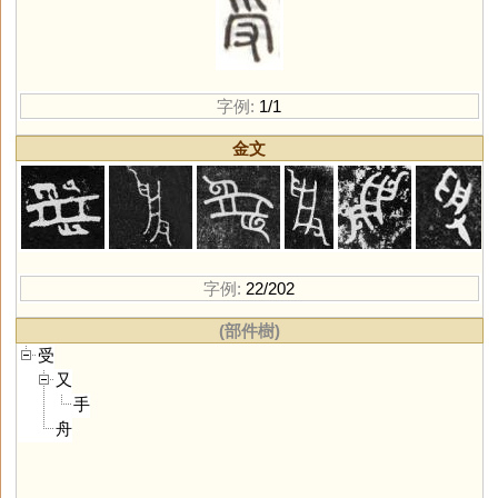
字例:
1/1
金文
字例:
22/202
(部件樹)
受
又
手
舟