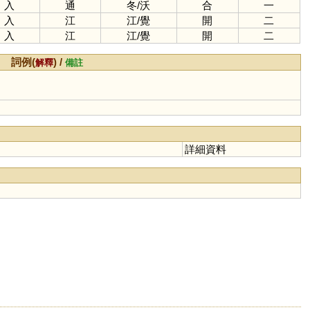
入
通
冬
/
沃
合
一
入
江
江
/
覺
開
二
入
江
江
/
覺
開
二
詞例(
) /
解釋
備註
詳細資料