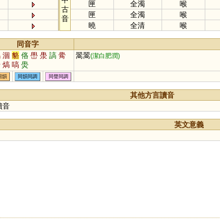
匣
全濁
喉
古
匣
全濁
喉
音
曉
全清
喉
同音字
鶴
涸
貉
佫
嶨
澩
謞
觷
翯翯
(潔白肥潤)
鷽
熇
嗃
燢
同韻
同韻同調
同聲同調
其他方言讀音
讀音
英文意義