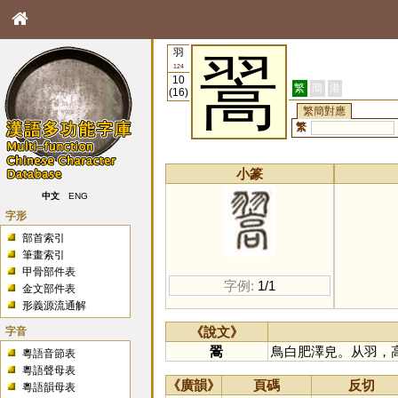
羽
翯
124
10
繁
簡
港
(16)
繁簡對應
繁
小篆
中文
ENG
字形
部首索引
筆畫索引
甲骨部件表
字例:
1/1
金文部件表
形義源流通解
字音
《說文》
翯
鳥白肥澤皃。从羽，
粵語音節表
粵語聲母表
《廣韻》
頁碼
反切
粵語韻母表