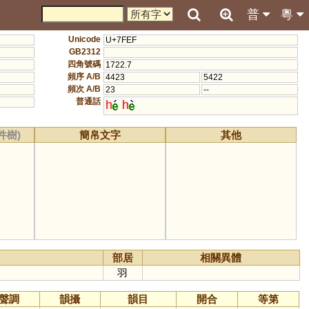
普
粵
Unicode
U+7FEF
GB2312
四角號碼
1722.7
頻序 A/B
4423
5422
頻次 A/B
23
--
普通話
h
h
件樹)
簡帛文字
其他
部居
相關異體
羽
聲調
韻攝
韻目
開合
等第