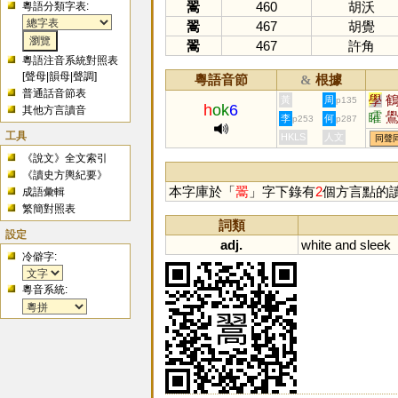
翯
460
胡沃
粵語分類字表:
翯
467
胡覺
翯
467
許角
粵語注音系統對照表
[
聲母
|
韻母
|
聲調
]
粵語音節
根據
&
普通話音節表
學
黃
周
p135
h
ok
6
其他方言讀音
矐
李
何
p253
p287
工具
HKLS
人文
同聲
《說文》全文索引
《讀史方輿紀要》
本字庫於「
翯
」字下錄有
2
個方言點的
成語彙輯
繁簡對照表
詞類
設定
adj.
white
and
sleek
冷僻字:
粵音系統: