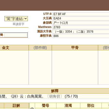
UTF-8
E7 BF AF
大五碼
EAE4
倉頡碼
尸一卜口月
單讀音字
Matthews
2783
漢語大字典
（一版）3354；（二版）3576
簡
康熙字典
886
金文
(部件樹)
甲骨
(部
解釋
高聲。《詩》云：白鳥翯翯。
〔胡角切〕
(75 / 70)
註解
聲母
清濁
部位
中