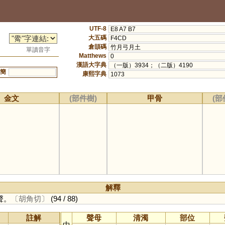
UTF-8
E8 A7 B7
大五碼
F4CD
倉頡碼
竹月弓月土
單讀音字
Matthews
0
漢語大字典
（一版）3934；（二版）4190
簡
康熙字典
1073
金文
(部件樹)
甲骨
(部
解釋
聲。
〔胡角切〕
(94 / 88)
註解
聲母
清濁
部位
中