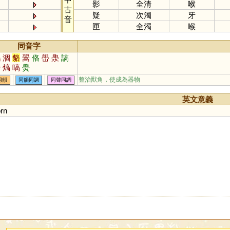
影
全清
喉
古
疑
次濁
牙
音
匣
全濁
喉
同音字
鶴
涸
貉
翯
佫
嶨
澩
謞
鷽
熇
嗃
燢
整治獸角，使成為器物
同韻
同韻同調
同聲同調
英文意義
rn