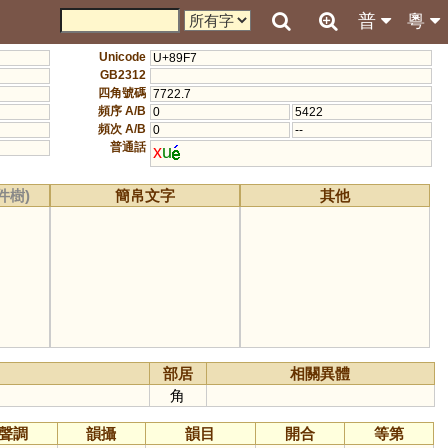
普
粵
Unicode
U+89F7
GB2312
四角號碼
7722.7
頻序 A/B
0
5422
頻次 A/B
0
--
普通話
x
u
件樹)
簡帛文字
其他
部居
相關異體
角
聲調
韻攝
韻目
開合
等第