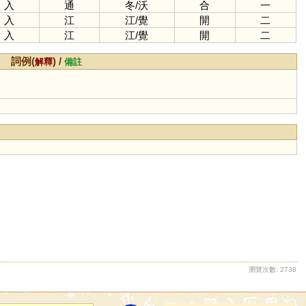
入
通
冬
/
沃
合
一
入
江
江
/
覺
開
二
入
江
江
/
覺
開
二
詞例(
) /
解釋
備註
瀏覽次數: 2738