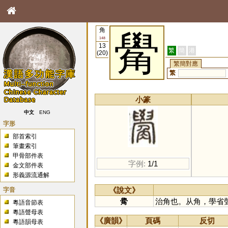
角
觷
148
13
繁
簡
港
(20)
繁簡對應
繁
小篆
中文
ENG
字形
部首索引
筆畫索引
甲骨部件表
字例:
1/1
金文部件表
形義源流通解
字音
《說文》
觷
治角也。从角，學省
粵語音節表
粵語聲母表
《廣韻》
頁碼
反切
粵語韻母表