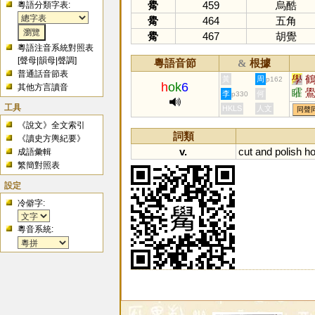
觷
459
烏酷
粵語分類字表:
觷
464
五角
觷
467
胡覺
粵語注音系統對照表
[
聲母
|
韻母
|
聲調
]
粵語音節
根據
&
普通話音節表
學
黃
周
p162
h
ok
6
其他方言讀音
矐
李
何
p330
工具
HKLS
人文
同聲
《說文》全文索引
詞類
《讀史方輿紀要》
v.
cut
and
polish
ho
成語彙輯
繁簡對照表
設定
冷僻字:
粵音系統: