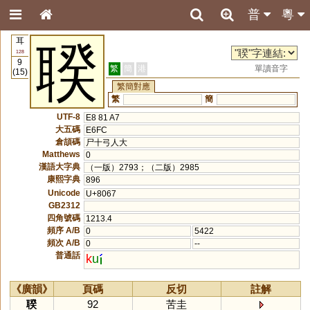
普
粵
耳
聧
128
9
繁
簡
港
單讀音字
(15)
繁簡對應
繁
簡
UTF-8
E8 81 A7
大五碼
E6FC
倉頡碼
尸十弓人大
Matthews
0
漢語大字典
（一版）2793；（二版）2985
康熙字典
896
Unicode
U+8067
GB2312
四角號碼
1213.4
頻序 A/B
0
5422
頻次 A/B
0
--
普通話
k
u
《廣韻》
頁碼
反切
註解
聧
92
苦圭