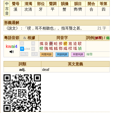
中
聲母
清濁
部位
聲調
韻攝
韻目
開合
等第
古
溪
次清
牙
平
蟹
齊
/
齊
合
四
音
形義通解
《說文》：「聧，耳不相聽也」。指耳聾之甚。
21 字
粵語音節
根據
同音字
詞例(
) /
&
解釋
備註
攜
葵
夔
畦
揆
睽
馗
逵
騤
黃
周
kw
ai
4
暌
隗
蠵
觿
鄈
纗
楑
瓗
頄
李
何
p244
奊
戣
躨
頯
驨
酅
鑴
犪
HKLS
人文
極聾
同聲同韻
同韻同調
同聲同調
詞類
英文意義
adj.
deaf