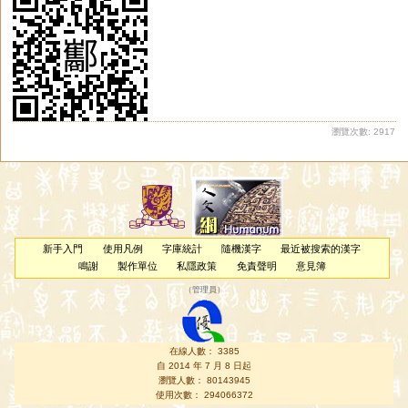
瀏覽次數: 2917
新手入門
使用凡例
字庫統計
隨機漢字
最近被搜索的漢字
鳴謝
製作單位
私隱政策
免責聲明
意見簿
（
管理員
）
在線人數： 3385
自 2014 年 7 月 8 日起
瀏覽人數： 80143945
使用次數： 294066372