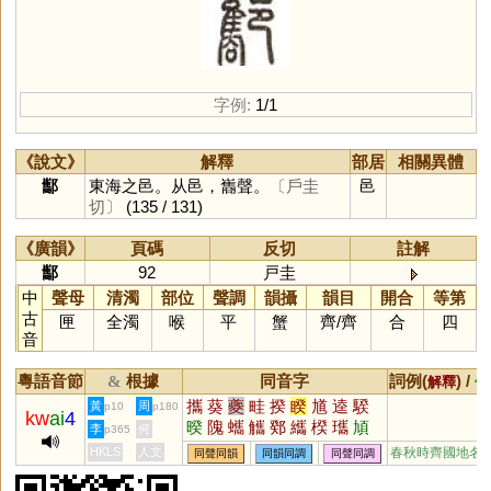
字例:
1/1
《說文》
解釋
部居
相關異體
酅
東海之邑。从邑，巂聲。
〔戶圭
邑
切〕
(135 / 131)
《廣韻》
頁碼
反切
註解
酅
92
戸圭
中
聲母
清濁
部位
聲調
韻攝
韻目
開合
等第
古
匣
全濁
喉
平
蟹
齊
/
齊
合
四
音
粵語音節
根據
同音字
詞例(
) /
&
解釋
備
攜
葵
夔
畦
揆
睽
馗
逵
騤
黃
周
p10
p180
kw
ai
4
暌
隗
蠵
觿
鄈
纗
楑
瓗
頄
李
何
p365
奊
戣
躨
聧
頯
驨
鑴
犪
HKLS
人文
春秋時齊國地名
同聲同韻
同韻同調
同聲同調