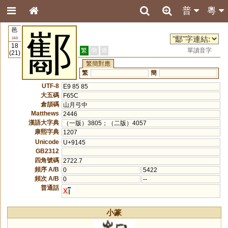
普
粵
邑
酅
163
18
繁
簡
港
單讀音字
(21)
繁簡對應
繁
簡
UTF-8
E9 85 85
大五碼
F65C
倉頡碼
山月弓中
Matthews
2446
漢語大字典
（一版）3805；（二版）4057
康熙字典
1207
Unicode
U+9145
GB2312
四角號碼
2722.7
頻序 A/B
0
5422
頻次 A/B
0
--
普通話
x
小篆