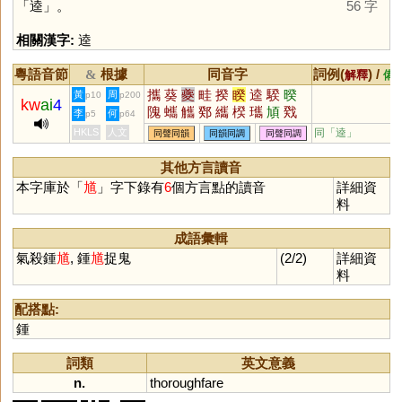
「
逵
」。
56 字
相關漢字:
逵
粵語音節
根據
同音字
詞例(
) /
&
解釋
備
攜
葵
夔
畦
揆
睽
逵
騤
暌
黃
周
p10
p200
kw
ai
4
隗
蠵
觿
鄈
纗
楑
瓗
頄
戣
李
何
p5
p64
奊
聧
頯
躨
酅
驨
犪
鑴
HKLS
人文
同「
逵
」
同聲同韻
同韻同調
同聲同調
其他方言讀音
本字庫於「
馗
」字下錄有
6
個方言點的讀音
詳細資
料
成語彙輯
氣殺鍾
馗
, 鍾
馗
捉鬼
(2/2)
詳細資
料
配搭點:
鍾
詞類
英文意義
n.
thoroughfare