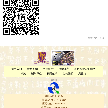
瀏覽次數: 8952
新手入門
使用凡例
字庫統計
隨機漢字
最近被搜索的漢字
鳴謝
製作單位
私隱政策
免責聲明
意見簿
（
管理員
）
在線人數： 3430
自 2014 年 7 月 8 日起
瀏覽人數： 80159445
使用次數： 294090462