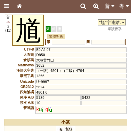
普
粵
首
馗
185
2
繁
簡
港
單讀音字
(11)
繁簡對應
繁
簡
UTF-8
E9 A6 97
大五碼
D850
倉頡碼
大弓廿竹山
Matthews
3652
漢語大字典
（一版）4501；（二版）4794
康熙字典
1356
Unicode
U+9997
GB2312
5624
四角號碼
4801.6
頻序 A/B
5189
5422
頻次 A/B
10
--
普通話
k
u
q
i
小篆