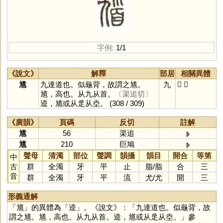
字例:
1/1
《說文》
解釋
部居
相關異體
馗
九達道也。似龜背，故謂之馗。
九
𩠒
逵
馗，高也。从九从首。
〔渠追切〕
逵，馗或从辵从坴。
(308 / 309)
《廣韻》
頁碼
反切
註解
馗
56
渠追
馗
210
巨鳩
聲母
清濁
部位
聲調
韻攝
韻目
開合
等第
中
古
群
全濁
牙
平
止
脂
/
脂
合
三
音
群
全濁
牙
平
流
尤
/
尤
開
三
形義通解
「
馗
」的異體為「
逵
」。《說文》：「九達道也。似龜背，故
謂之馗。馗，高也。从九从首。逵，馗或从辵从坴。」參