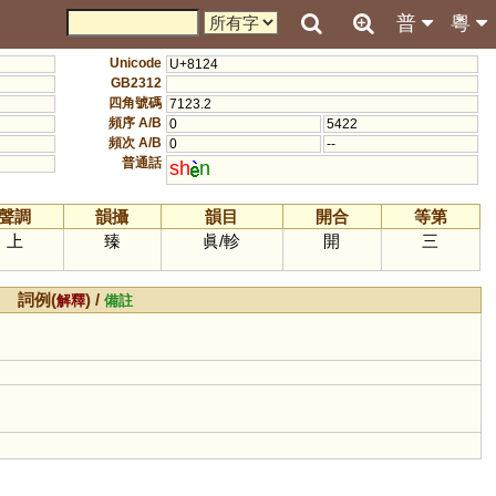
普
粵
Unicode
U+8124
GB2312
四角號碼
7123.2
頻序 A/B
0
5422
頻次 A/B
0
--
普通話
sh
n
聲調
韻攝
韻目
開合
等第
上
臻
眞
/
軫
開
三
詞例(
) /
解釋
備註