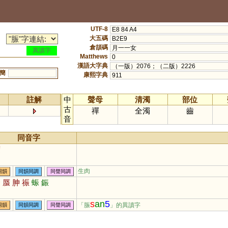
UTF-8
E8 84 A4
大五碼
B2E9
倉頡碼
月一一女
異讀字
Matthews
0
漢語大字典
（一版）2076；（二版）2226
簡
康熙字典
911
註解
中
聲母
清濁
部位
古
禪
全濁
齒
音
同音字
蜃
生肉
同韻
同韻同調
同聲同調
腎
蜃
胂
祳
蜄
鋠
s
an
5
「脤
」的異讀字
同韻
同韻同調
同聲同調