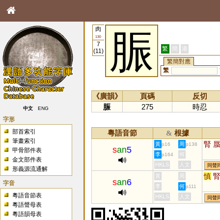
肉
脤
130
7
繁
簡
港
(11)
繁簡對應
繁
《廣韻》
頁碼
反切
脤
275
時忍
中文
ENG
字形
部首索引
粵語音節
根據
&
筆畫索引
腎
黃
周
p16
p138
s
an
5
甲骨部件表
李
何
p164
金文部件表
HKLS
人文
同聲
形義源流通解
慎
黃
周
s
an
6
字音
李
何
p111
粵語音節表
HKLS
人文
同聲
粵語聲母表
粵語韻母表