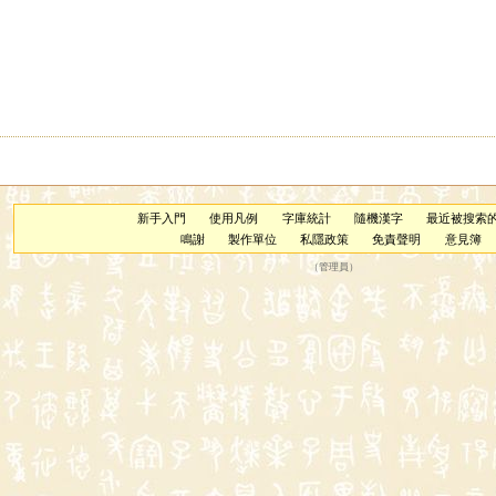
新手入門
使用凡例
字庫統計
隨機漢字
最近被搜索
鳴謝
製作單位
私隱政策
免責聲明
意見簿
（
管理員
）