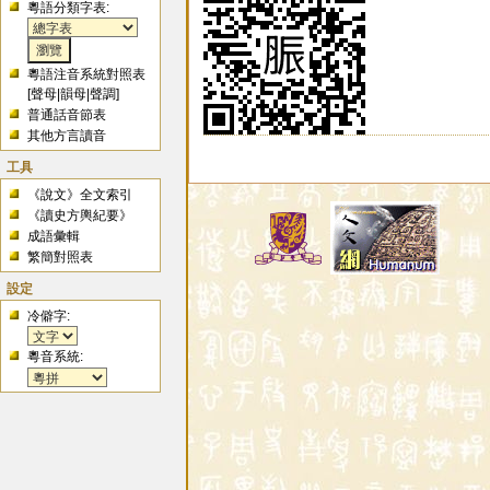
粵語分類字表:
粵語注音系統對照表
[
聲母
|
韻母
|
聲調
]
普通話音節表
其他方言讀音
工具
《說文》全文索引
《讀史方輿紀要》
成語彙輯
繁簡對照表
設定
冷僻字:
粵音系統: