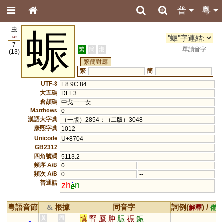
普
粵
虫
蜄
142
7
繁
簡
港
單讀音字
(13)
繁簡對應
繁
簡
UTF-8
E8 9C 84
大五碼
DFE3
倉頡碼
中戈一一女
Matthews
0
漢語大字典
（一版）2854；（二版）3048
康熙字典
1012
Unicode
U+8704
GB2312
四角號碼
5113.2
頻序 A/B
0
--
頻次 A/B
0
--
普通話
zh
n
粵語音節
根據
同音字
詞例(
) /
&
解釋
備
慎
腎
蜃
胂
脤
祳
鋠
黃
周