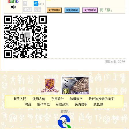
s
an
6
李
何
p111
HKLS
人文
同「
蜃
」
同聲同韻
同韻同調
同聲同調
瀏覽次數: 2276
新手入門
使用凡例
字庫統計
隨機漢字
最近被搜索的漢字
鳴謝
製作單位
私隱政策
免責聲明
意見簿
（
管理員
）