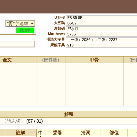
UTF-8
E8 85 8E
大五碼
B5C7
倉頡碼
尸水月
異讀字
Matthews
5736
漢語大字典
（一版）2086；（二版）2237
康熙字典
915
金文
(部件樹)
甲骨
(部
解釋
。
〔時忍切〕
(87 / 81)
註解
中
聲母
清濁
部位