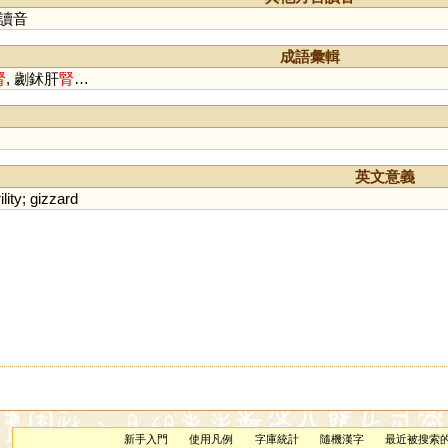
讀音
成語彙輯
腎
, 劌鉥肝
腎
…
英文意義
ility
;
gizzard
新手入門
使用凡例
字庫統計
隨機漢字
最近被搜索