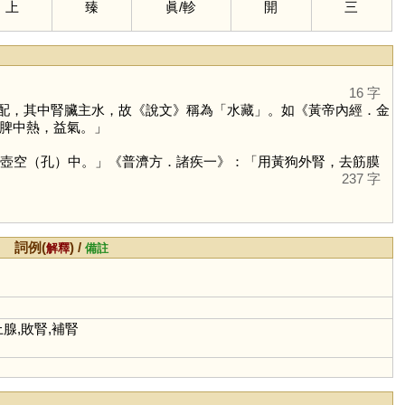
上
臻
眞
/
軫
開
三
16 字
配，其中腎臟主水，故《說文》稱為「水藏」。如《黃帝內經．金
脾中熱，益氣。」
]於壺空（孔）中。」《普濟方．諸疾一》：「用黃狗外腎，去筋膜
237 字
詞例(
) /
解釋
備註
上腺,敗腎,補腎