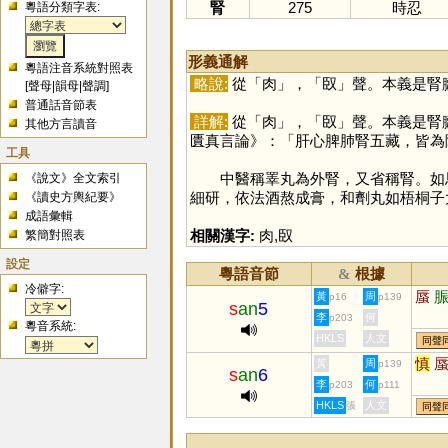
腎
275
時忍
粵語分類字表:
形義通解
粵語注音系統對照表
略說:
從「
肉
」，「
臤
」聲。本義是腎
[
聲母
|
韻母
|
聲調
]
普通話音節表
詳解:
從「
肉
」，「
臤
」聲。本義是腎
其他方言讀音
匱真言論》：「肝心脾肺腎五藏，皆為
工具
中醫稱睪丸為外腎，又省稱腎。如馬王
《說文》全文索引
細研，依法酒熬成膏，和劑丸如梧桐子
《讀史方輿紀要》
成語彙輯
相關漢字:
肉
,
臤
繁簡對照表
設定
粵語音節
根據
&
冷僻字:
蜃
黃
周
p16
p139
s
an
5
李
何
p203
粵音系統:
HKLS
人文
同聲
慎
黃
周
p139
s
an
6
李
何
p203
p111
HKLS
人文
張
同聲