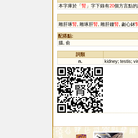
本字庫於「
腎
」字下錄有
20
個方言點的
雕肝琢
腎
, 雕琢肝
腎
, 雕肝鏤
腎
, 劌心鉥
配搭點:
膃
,
俞
詞類
n.
kidney
;
testis
;
vir