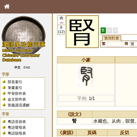
肉
腎
130
8
繁
簡
港
(12)
繁簡對應
繁
簡
肾
小篆
中文
ENG
字形
部首索引
筆畫索引
甲骨部件表
字例:
1/1
金文部件表
形義源流通解
字音
《說文》
腎
水藏也。从肉，臤聲
粵語音節表
粵語聲母表
《廣韻》
頁碼
反切
粵語韻母表