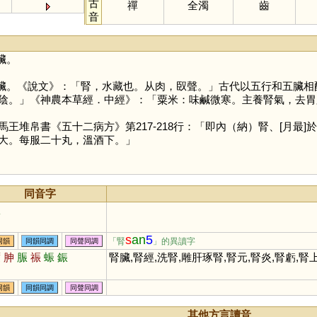
古
禪
全濁
齒
音
臟。
臟。《說文》：「腎，水藏也。从肉，臤聲。」古代以五行和五臟相
陰。」《神農本草經．中經》：「粟米：味鹹微寒。主養腎氣，去胃
堆帛書《五十二病方》第217-218行：「即內（納）腎、[月最
大。每服二十丸，溫酒下。」
同音字
脤
s
an
5
「腎
」的異讀字
同韻
同韻同調
同聲同調
蜃
胂
脤
祳
蜄
鋠
腎臟,腎經,洗腎,雕肝琢腎,腎元,腎炎,腎虧,腎
同韻
同韻同調
同聲同調
其他方言讀音