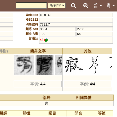
普
粵
Unicode
U+814E
GB2312
四角號碼
7722.7
頻序 A/B
3054
2700
頻次 A/B
102
66
普通話
sh
n
件樹)
簡帛文字
其他
字例:
4/4
字例:
4/4
部居
相關異體
肉
聲調
韻攝
韻目
開合
等第