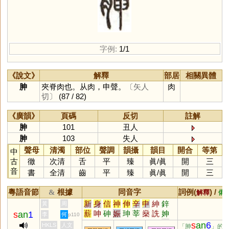
字例:
1/1
《說文》
解釋
部居
相關異體
胂
夾脊肉也。从肉，申聲。
〔矢人
肉
切〕
(87 / 82)
《廣韻》
頁碼
反切
註解
胂
101
丑人
胂
103
失人
聲母
清濁
部位
聲調
韻攝
韻目
開合
等第
中
古
徹
次清
舌
平
臻
眞
/
眞
開
三
音
書
全清
齒
平
臻
眞
/
眞
開
三
粵語音節
根據
同音字
詞例(
) /
&
解釋
備
新
身
信
神
伸
辛
申
紳
鋅
黃
周
薪
呻
砷
娠
珅
莘
燊
詵
妽
s
an
1
李
何
p110
甡
氠
侁
屾
兟
駪
槂
峷
嫀
s
an
6
HKLS
人文
「胂
」的