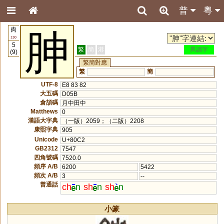
普
粵
肉
胂
130
5
繁
簡
港
異讀字
(9)
繁簡對應
繁
簡
UTF-8
E8 83 82
大五碼
D05B
倉頡碼
月中田中
Matthews
0
漢語大字典
（一版）2059；（二版）2208
康熙字典
905
Unicode
U+80C2
GB2312
7547
四角號碼
7520.0
頻序 A/B
6200
5422
頻次 A/B
3
--
普通話
ch
n
sh
n
sh
n
小篆