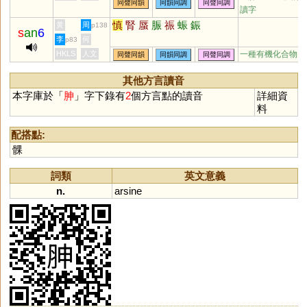
同聲同韻
同韻同調
同聲同調
柛
阠
眒
鯓
籸
讀字
慎
腎
蜃
脤
祳
蜄
鋠
黃
周
p138
s
an
6
李
何
p83
HKLS
人文
一種有機化合物
同聲同韻
同韻同調
同聲同調
其他方言讀音
本字庫於「
胂
」字下錄有
2
個方言點的讀音
詳細資
料
配搭點:
髁
詞類
英文意義
n.
arsine