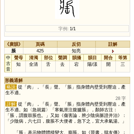
字例:
1/1
《廣韻》
頁碼
反切
註解
脹
425
知亮
中
聲母
清濁
部位
聲調
韻攝
韻目
開合
等第
古
知
全清
舌
去
宕
陽
/
漾
開
三
音
形義通解
略說:
從「
肉
」，「
長
」聲。「
脹
」指身體內壁受到壓迫，產
生不適。
28 字
詳解:
從「
肉
」，「
長
」聲。「
脹
」指身體內壁受到壓迫，產
生不適。如〈急就篇〉「寒氣泄注腹臚脹」，顏師古注：
「脹，謂腹鼓脹也。」又如《傷害論．辨少陰病脈證并治》：
「少陰病，六七日，腹脹不大便者，急下之，宜大承氣湯。」
「
脹
」表示物體體積變大、膨脹。如《晉書．韓友傳》：