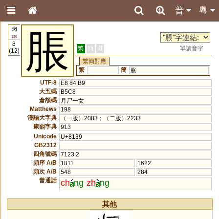
普
粵
肉
脹
130
8
繁
簡
港
單讀音字
(12)
繁簡對應
繁
簡
胀
UTF-8
E8 84 B9
大五碼
B5C8
倉頡碼
月尸一女
Matthews
198
漢語大字典
（一版）2083；（二版）2233
康熙字典
913
Unicode
U+8139
GB2312
四角號碼
7123.2
頻序 A/B
1811
1622
頻次 A/B
548
284
普通話
ch
ng
zh
ng
其他