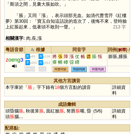
「斯須之間，見囊大脹如吹。」
「
脹
」又同「
漲
」，表示頭部充血。如清代曹雪芹《紅樓
夢》第30回：「寶玉自知這話說的造次了，後悔不來，登時臉
上紅脹起來，低著頭不敢則一聲。」
213 字
相關漢字:
肉
,
長
,
漲
粵語音節
根據
同音字
詞例(
) /
&
解釋
將
張
障
漲
仗
帳
醬
賬
悵
膨脹,腫脹
黃
周
p43
p139
z
oeng
3
瘴
幛
嶂
弶
瞕
李
何
p201
p312
HKLS
人文
同聲同韻
同韻同調
同聲同調
其他方言讀音
本字庫於「
脹
」字下錄有
18
個方言點的讀音
詳細資
料
成語彙輯
頭昏腦
脹
, 秋後算
脹
, 面紅臉
脹
, 努唇
脹
嘴, 昏
(5/6)
詳細資
頭
脹
腦…
料
配搭點: