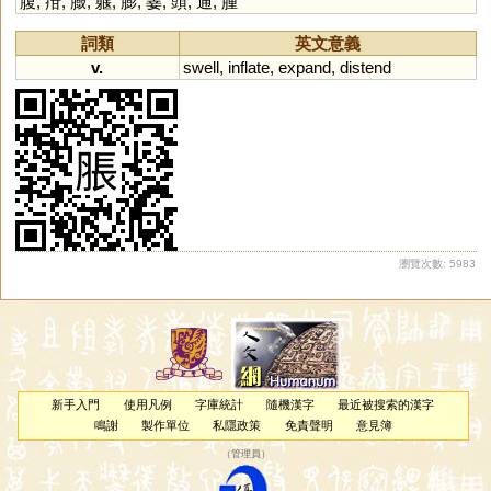
腹
,
疳
,
臌
,
躽
,
膨
,
翣
,
頭
,
通
,
腫
詞類
英文意義
v.
swell
,
inflate
,
expand
,
distend
瀏覽次數: 5983
新手入門
使用凡例
字庫統計
隨機漢字
最近被搜索的漢字
鳴謝
製作單位
私隱政策
免責聲明
意見簿
（
管理員
）