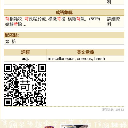
料
成語彙輯
苛
捐雜稅,
苛
政猛於虎, 橫徵
苛
役, 橫徵
苛
斂,
(5/19)
詳細資
嬈解
苛
除…
料
配搭點:
繁
,
掊
詞類
英文意義
adj.
miscellaneous
;
onerous
,
harsh
瀏覽次數: 10882