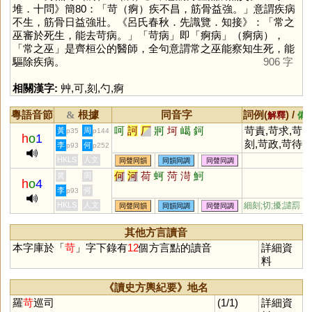
堆．十問》簡80：「苛（痾）疾不昌，筋骨益強。」意謂疾病
不生，筋骨日益強壯。《呂氏春秋．先識覽．知接》：「常之
巫審於死生，能去苛病。」「苛病」即「痾病」（痾病），
「常之巫」是齊桓公的醫師，全句意謂常之巫能察知生死，能
驅除疾病。
906 字
相關漢字:
艸
,
可
,
刻
,
勺
,
痾
粵語音節
根據
同音字
詞例(
) /
&
解釋
備
呵
訶
厂
牁
坷
嶱
鈳
苛責,苛求,苛
黃
周
p35
p144
h
o
1
刻,苛政,苛待
李
何
p93
p252
HKLS
人文
同聲同韻
同韻同調
同聲同調
何
河
荷
蚵
菏
渮
魺
黃
周
h
o
4
李
何
p93
HKLS
人文
細刻;切;擾;譴罰
同聲同韻
同韻同調
同聲同調
其他方言讀音
本字庫於「
苛
」字下錄有
12
個方言點的讀音
詳細資
料
《讀史方輿紀要》地名
羅
苛
巡司
(1/1)
詳細資