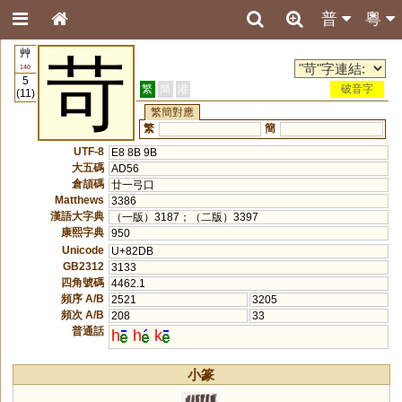
普
粵
艸
苛
140
5
繁
簡
港
破音字
(11)
繁簡對應
繁
簡
UTF-8
E8 8B 9B
大五碼
AD56
倉頡碼
廿一弓口
Matthews
3386
漢語大字典
（一版）3187；（二版）3397
康熙字典
950
Unicode
U+82DB
GB2312
3133
四角號碼
4462.1
頻序 A/B
2521
3205
頻次 A/B
208
33
普通話
h
h
k
小篆