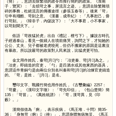
（簡）」，意謂去除繁瑣的政令而推行簡約的政策。《淮南
子．覽冥》：「去煩苛之事，屏流言之迹。」意謂去除繁雜瑣
碎的事務，杜絕流言的傳播途徑（參張玉春等）。後來「
苛
」
引申有殘酷、苛刻之意。《漢書．成帝紀》：「凡事恕己，毋
行苛刻。」《韓非子．內儲說下》：「大不事君，小不事家，
以苛刻聞天下。」
俗語「苛政猛於虎」出自《禮記．檀弓下》。據說古時孔
子經過泰山，看見一個婦人在墳前痛哭，詢問之下，才知她的
公公、丈夫、兒子都被老虎咬死，但仍不搬家的原因是這裏沒
有暴政。所以說嚴苛的政策對人民來說，比猛虎更可怕。
金文用作姓氏，秦苛[月𧊒]勺：「冶吏秦、苛[月𧊒]為之。」
「冶吏」即鑄造的官吏，「
勺
」是舀酒水或其他東西的器具，
意謂這件青銅勺是由兩位分別名叫秦和苛[月𧊒]的冶煉官吏鑄造
的。「
苛
」是姓，「[月𧊒]」是名。
璽印文字、戰國竹簡也用作姓氏，《古璽彙編》2257：
「苛慶」。《漢印文字徵》：「苛先印信」。《包山楚簡》簡
135：「苛冒」。《萬姓統譜》：「苛，漢苛異，見《印
藪》。」
漢簡假借為「
痾
」，表示疾病，《馬王堆．十問》簡35-
36：「身無苛（痾）𢘲（殃）」，意謂身體無病無災。《馬王