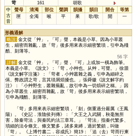
苛
161
胡歌
中
聲母
清濁
部位
聲調
韻攝
韻目
開合
等第
古
匣
全濁
喉
平
果
歌
/
歌
開
一
音
形義通解
略說:
金文從「
艸
」，「
可
」聲，本義是小草。因為小草叢
生，細密而雜亂，故「
苛
」後多用來表示細密繁瑣，引申為殘
酷、刻薄等。
56 字
詳解:
金文從「
艸
」，「
可
」聲，「
可
」上或加一橫為飾筆。
本義是小草。《說文》：「苛，小艸也。从艸，可聲。」徐灝
《說文解字注箋》：「苛者，小艸叢雜之義，引申為細碎之
偁。弊政謂之苛，言其瑣屑煩擾也。」張舜徽《說文解字約
注》：「小艸野生，叢雜蕪亂，故引申為一切煩碎之稱。」因
為小草叢生，細密而雜亂，故「
苛
」後多用來表示細密繁瑣，
引申為殘酷、刻薄等。
「
苛
」多用來表示細密繁瑣，「
刻
」側重過分嚴厲（王鳳
陽）。《史記．淮陰侯列傳》：「大王之入武關，秋毫無所
害，除秦苛法，與秦民約法三章耳。」「苛法」指秦代繁多、
瑣細的法令條文。條文繁多，諸多束縛，過於繁鎖，叫做
「
苛
」。《上博竹書二．容成氏》簡19：「迲（去）苛而行柬