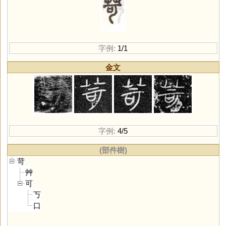
字例:
1/1
金文
字例:
4/5
(部件樹)
苛
艸
可
丂
口