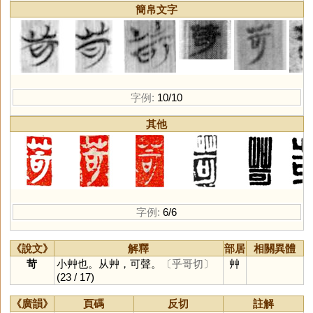
簡帛文字
字例:
10/10
其他
字例:
6/6
《說文》
解釋
部居
相關異體
苛
小艸也。从艸，可聲。
〔乎哥切〕
艸
(23 / 17)
《廣韻》
頁碼
反切
註解