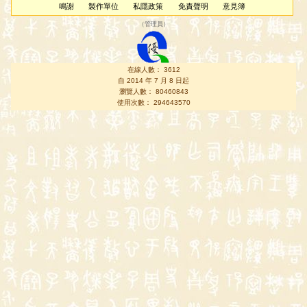
鳴謝
製作單位
私隱政策
免責聲明
意見簿
（
管理員
）
在線人數： 3612
自 2014 年 7 月 8 日起
瀏覽人數： 80460843
使用次數： 294643570