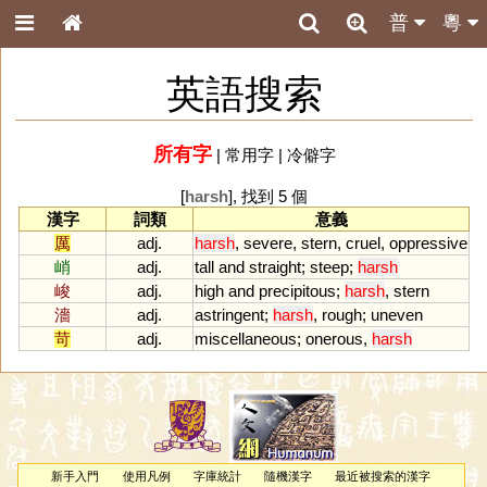
普
粵
英語搜索
所有字
|
常用字
|
冷僻字
[
harsh
], 找到 5 個
漢字
詞類
意義
厲
adj.
harsh
,
severe
,
stern
,
cruel
,
oppressive
峭
adj.
tall
and
straight
;
steep
;
harsh
峻
adj.
high
and
precipitous
;
harsh
,
stern
濇
adj.
astringent
;
harsh
,
rough
;
uneven
苛
adj.
miscellaneous
;
onerous
,
harsh
新手入門
使用凡例
字庫統計
隨機漢字
最近被搜索的漢字