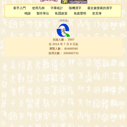
新手入門
使用凡例
字庫統計
隨機漢字
最近被搜索的漢字
鳴謝
製作單位
私隱政策
免責聲明
意見簿
（
管理員
）
在線人數： 3587
自 2014 年 7 月 8 日起
瀏覽人數： 80468590
使用次數： 294660731