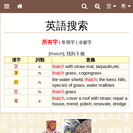
普
粵
英語搜索
所有字
|
常用字
|
冷僻字
[
thatch
], 找到 5 個
漢字
詞類
意義
苫
v.
thatch
with
straw
mat
,
tarpaulin
,
etc
.
茅
n.
thatch
grass
,
cogongrass
the
water
shield
;
thatch
;
the
loess
hills
;
茆
n.
species
of
grass
,
water
mallows
莣
n.
thatch
grass
thatch
,
cover
a
roof
with
straw
;
repair
a
葺
v.
house
,
mend
;
polish
;
renovate
,
dredge