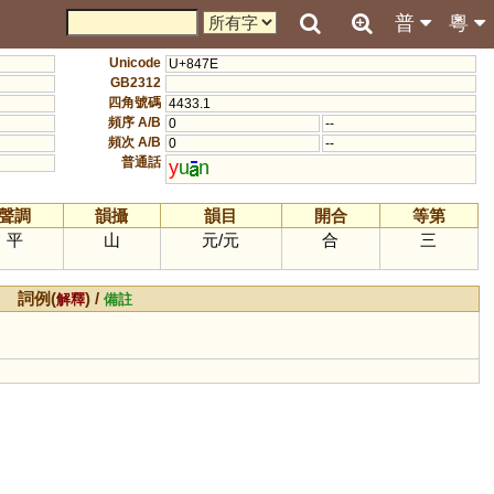
普
粵
Unicode
U+847E
GB2312
四角號碼
4433.1
頻序 A/B
0
--
頻次 A/B
0
--
普通話
y
u
n
聲調
韻攝
韻目
開合
等第
平
山
元
/
元
合
三
詞例(
) /
解釋
備註