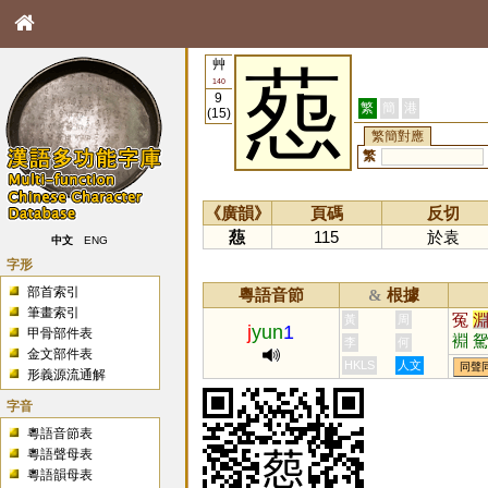
艸
葾
140
9
繁
簡
港
(15)
繁簡對應
繁
《廣韻》
頁碼
反切
葾
115
於袁
中文
ENG
字形
部首索引
粵語音節
根據
&
筆畫索引
冤
黃
周
j
yun
1
甲骨部件表
裫
李
何
金文部件表
涴
HKLS
人文
同聲
形義源流通解
字音
粵語音節表
粵語聲母表
粵語韻母表