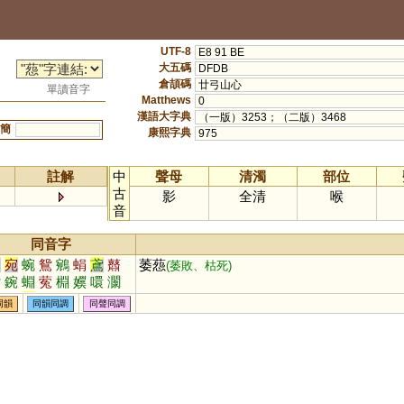
UTF-8
E8 91 BE
大五碼
DFDB
倉頡碼
廿弓山心
單讀音字
Matthews
0
漢語大字典
（一版）3253；（二版）3468
簡
康熙字典
975
註解
中
聲母
清濁
部位
古
影
全清
喉
音
同音字
淵
宛
蜿
鴛
鵷
蜎
鳶
鼘
萎葾
(萎敗、枯死)
駌
鋺
蜵
蒬
棩
嬽
噮
灁
悁
奫
眢
肙
同韻
同韻同調
同聲同調