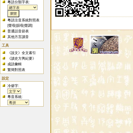
粵語分類字表:
粵語注音系統對照表
[
聲母
|
韻母
|
聲調
]
普通話音節表
其他方言讀音
工具
《說文》全文索引
《讀史方輿紀要》
成語彙輯
繁簡對照表
設定
冷僻字:
粵音系統: