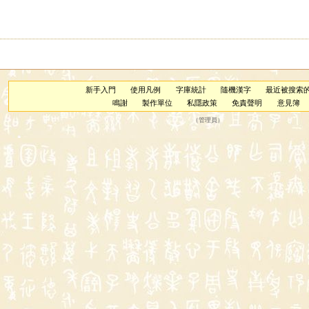
新手入門
使用凡例
字庫統計
隨機漢字
最近被搜索
鳴謝
製作單位
私隱政策
免責聲明
意見簿
（
管理員
）