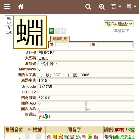
普
粵
虫
蜵
142
8
繁
簡
港
單讀音字
(14)
繁簡對應
繁
簡
UTF-8
E8 9C B5
大五碼
E3EC
倉頡碼
中戈中難中
Matthews
0
漢語大字典
（一版）2871；（二版）3066
康熙字典
1015
Unicode
U+8735
GB2312
四角號碼
5210.0
頻序 A/B
0
--
頻次 A/B
0
--
普通話
y
u
n
粵語音節
根據
同音字
詞例(
) /
&
解釋
備註
冤
淵
宛
蜿
鴛
鵷
蜎
鳶
鼘
蜵蜎
黃
周
(曲折深遠之