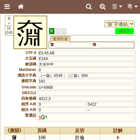
普
粵
大
奫
37
11
繁
簡
港
異讀字
(14)
繁簡對應
繁
簡
UTF-8
E5 A5 AB
大五碼
E16A
倉頡碼
大水中中
Matthews
0
漢語大字典
（一版）0549；（二版）594
康熙字典
181
Unicode
U+596B
GB2312
四角號碼
4012.3
頻序 A/B
0
5422
頻次 A/B
0
--
普通話
y
n
《廣韻》
頁碼
反切
註解
奫
106
於倫