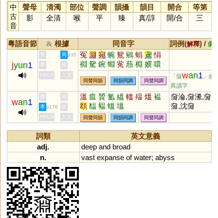
中
聲母
清濁
部位
聲調
韻攝
韻目
開合
等第
古
影
全清
喉
平
臻
真
/
諄
開/合
三
音
粵語音節
根據
同音字
詞例(
) /
&
解釋
備
冤
淵
宛
蜿
鴛
鵷
蜎
鳶
悁
黃
周
p35
裫
駌
鋺
蜵
蒬
葾
棩
嬽
噮
j
yun
1
李
何
灁
涴
鼘
眢
肙
w
an
1
HKLS
人文
「奫
」的
同聲同韻
同韻同調
同聲同調
異讀字
溫
瘟
贇
氳
縕
轀
殟
熅
褞
奫淪,奫潫,奫
黃
周
w
an
1
頵
馧
豱
蝹
塭
奫,沈奫
李
何
p176
HKLS
人文
同聲同韻
同韻同調
同聲同調
詞類
英文意義
adj.
deep
and
broad
n.
vast
expanse
of
water
;
abyss