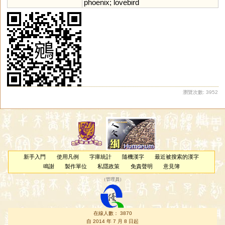
phoenix
;
lovebird
瀏覽次數: 3952
新手入門
使用凡例
字庫統計
隨機漢字
最近被搜索的漢字
鳴謝
製作單位
私隱政策
免責聲明
意見簿
（
管理員
）
在線人數： 3870
自 2014 年 7 月 8 日起