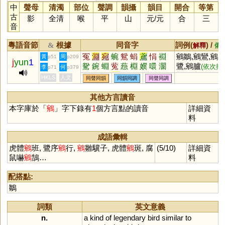
中
聲母
清濁
部位
聲調
韻攝
韻目
開合
等第
古
影
全清
喉
平
山
元
/
元
合
三
音
粵語音節
根據
同音字
詞例(
) /
&
解釋
備
冤
淵
宛
蜿
鴛
蜎
鳶
悁
裫
鵷鶵,鵷鸞,鵷
黃
周
p51
p209
j
yun
1
駌
鋺
蜵
蒬
葾
棩
嬽
噮
灁
鷺,鵷臚
(依次排
李
何
p71
p379
涴
鼘
奫
眢
肙
,鵷班鷺序,
列)
HKLS
人文
同聲同韻
同韻同調
同聲同調
序鵷行
其他方言讀音
本字庫於「
鵷
」字下錄有
1
個方言點的讀音
詳細資
料
成語彙輯
虎體
鵷
班, 鷺序
鵷
行,
鵷
雛驥子, 虎體
鵷
斑, 腐
(5/10)
詳細資
鼠嚇
鵷
鵠…
料
配搭點:
鶵
詞類
英文意義
n.
a
kind
of
legendary
bird
similar
to