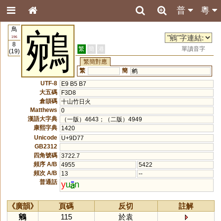
普
粵
鳥
鵷
196
8
繁
簡
港
單讀音字
(19)
繁簡對應
繁
簡
鹓
UTF-8
E9 B5 B7
大五碼
F3D8
倉頡碼
十山竹日火
Matthews
0
漢語大字典
（一版）4643；（二版）4949
康熙字典
1420
Unicode
U+9D77
GB2312
四角號碼
3722.7
頻序 A/B
4955
5422
頻次 A/B
13
--
普通話
y
u
n
《廣韻》
頁碼
反切
註解
鵷
115
於袁