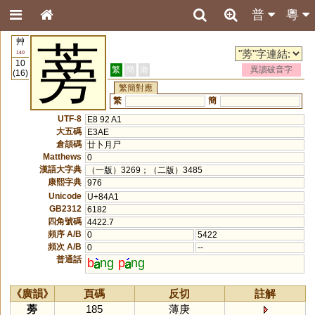
普
粵
艸
蒡
140
10
繁
簡
港
異讀破音字
(16)
繁簡對應
繁
簡
UTF-8
E8 92 A1
大五碼
E3AE
倉頡碼
廿卜月尸
Matthews
0
漢語大字典
（一版）3269；（二版）3485
康熙字典
976
Unicode
U+84A1
GB2312
6182
四角號碼
4422.7
頻序 A/B
0
5422
頻次 A/B
0
--
普通話
b
ng
p
ng
《廣韻》
頁碼
反切
註解
蒡
185
薄庚