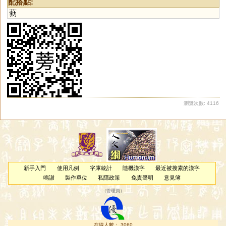
配搭點:
葧
瀏覽次數: 4116
新手入門
使用凡例
字庫統計
隨機漢字
最近被搜索的漢字
鳴謝
製作單位
私隱政策
免責聲明
意見簿
（
管理員
）
在線人數： 3060