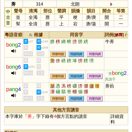
蒡
314
北朗
聲母
清濁
部位
聲調
韻攝
韻目
開合
等第
中
古
並
全濁
唇
平
梗
庚
/
庚
開
二
音
幫
全清
唇
上
宕
唐
/
蕩
開
一
粵語音節
根據
同音字
詞例(
) /
&
解釋
備
膀
榜
綁
螃
搒
牓
縍
牛蒡
黃
周
p37
p148
b
ong
2
李
何
p269
HKLS
人文
同聲同韻
同韻同調
同聲同調
旁
傍
磅
鎊
埲
徬
艕
塝
黃
周
b
ong
6
李
何
p251
b
ong
2
HKLS
人文
「蒡
」
同聲同韻
同韻同調
同聲同調
異讀字
朋
憑
馮
榜
硼
搒
弸
倗
堋
蒡葧
黃
周
p
ang
4
淜
磞
鬅
篣
輣
傰
掤
李
何
p119
HKLS
人文
同聲同韻
同韻同調
同聲同調
其他方言讀音
本字庫於「
蒡
」字下錄有
4
個方言點的讀音
詳細資
料