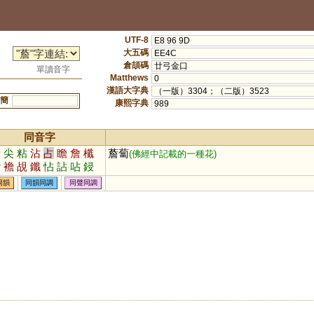
UTF-8
E8 96 9D
大五碼
EE4C
倉頡碼
廿弓金口
單讀音字
Matthews
0
漢語大字典
（一版）3304；（二版）3523
簡
康熙字典
989
同音字
漸
尖
粘
沾
占
瞻
詹
櫼
薝蔔
(佛經中記載的一種花)
臢
襜
覘
鑯
怗
詀
呫
鋟
瀸
蛅
惉
熸
幨
同韻
同韻同調
同聲同調