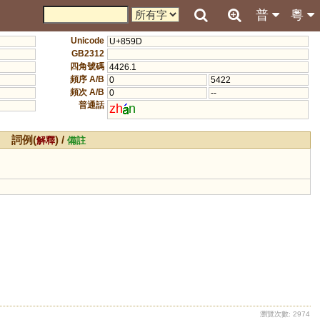
普
粵
Unicode
U+859D
GB2312
四角號碼
4426.1
頻序 A/B
0
5422
頻次 A/B
0
--
普通話
zh
n
詞例(
) /
解釋
備註
瀏覽次數: 2974