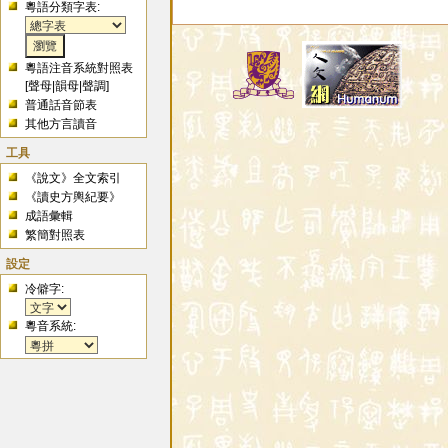
粵語分類字表:
粵語注音系統對照表
[
聲母
|
韻母
|
聲調
]
普通話音節表
其他方言讀音
工具
《說文》全文索引
《讀史方輿紀要》
成語彙輯
繁簡對照表
設定
冷僻字:
粵音系統: