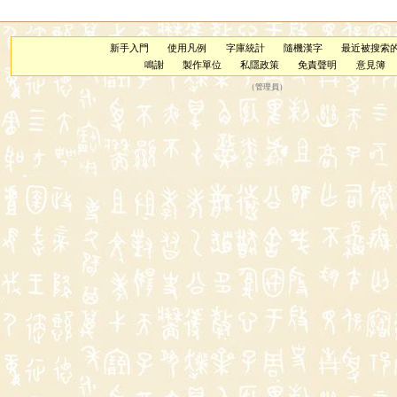
新手入門
使用凡例
字庫統計
隨機漢字
最近被搜索
鳴謝
製作單位
私隱政策
免責聲明
意見簿
（
管理員
）