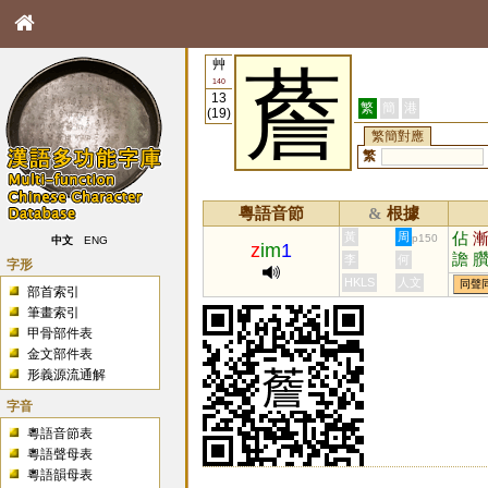
艸
薝
140
13
繁
簡
港
(19)
繁簡對應
繁
粵語音節
根據
&
佔
黃
周
p150
中文
ENG
z
im
1
譫
李
何
字形
霑
HKLS
人文
同聲
部首索引
筆畫索引
甲骨部件表
金文部件表
形義源流通解
字音
粵語音節表
粵語聲母表
粵語韻母表