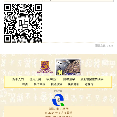
瀏覽次數: 3338
新手入門
使用凡例
字庫統計
隨機漢字
最近被搜索的漢字
鳴謝
製作單位
私隱政策
免責聲明
意見簿
（
管理員
）
在線人數： 2878
自 2014 年 7 月 8 日起
瀏覽人數： 80567654