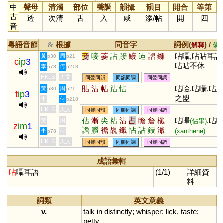
中
聲母
清濁
部位
聲調
韻攝
韻目
開合
等第
古
透
次清
舌
入
咸
添
/
帖
開
四
音
粵語音節
根據
同音字
詞例(
) /
&
解釋
備
妾
唼
菨
詀
踥
鯜
迠
謵
鏶
呫囁,呫呫耳語
黃
周
p30
p21
c
ip
3
呫呫不休
李
何
p78
p218
HKLS
人文
同聲同韻
同韻同調
同聲同調
貼
沾
帖
跕
怗
呫唫,呫囁,呫
黃
周
p30
p21
t
ip
3
之盟
李
何
p218
HKLS
人文
同聲同韻
同韻同調
同聲同調
佔
漸
尖
粘
沾
占
瞻
詹
櫼
呫嗶
,呫
黃
周
(佔畢)
z
im
1
譫
臢
襜
覘
鑯
怗
詀
鋟
瀸
(xanthene)
李
何
p78
霑
薝
蛅
惉
熸
幨
HKLS
人文
同聲同韻
同韻同調
同聲同調
成語彙輯
呫
囁耳語
(1/1)
詳細資
料
詞類
英文意義
v.
talk
in
distinctly
;
whisper
;
lick
,
taste
;
petty