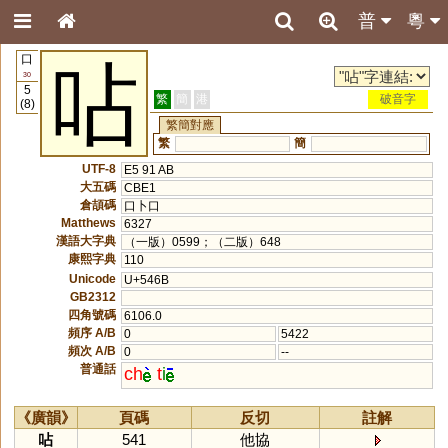
普
粵
口
呫
30
5
繁
簡
港
破音字
(8)
繁簡對應
繁
簡
UTF-8
E5 91 AB
大五碼
CBE1
倉頡碼
口卜口
Matthews
6327
漢語大字典
（一版）0599；（二版）648
康熙字典
110
Unicode
U+546B
GB2312
四角號碼
6106.0
頻序 A/B
0
5422
頻次 A/B
0
--
普通話
ch
t
i
《廣韻》
頁碼
反切
註解
呫
541
他協