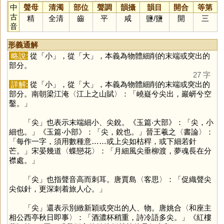
中
聲母
清濁
部位
聲調
韻攝
韻目
開合
等第
古
精
全清
齒
平
咸
鹽
/
鹽
開
三
音
形義通解
略說:
從「
小
」，從「
大
」，本義為物體細削的末端或突出的
部分。
27 字
詳解:
從「
小
」，從「
大
」，本義為物體細削的末端或突出的
部分。南朝梁江淹〈江上之山賦〉：「嶢嶷兮尖出，巖岍兮空
鑿。」
「
尖
」也表示末端細小、尖銳。《玉篇‧大部》：「尖，小
細也。」《玉篇‧小部》：「尖，銳也。」晉王羲之〈書論〉：
「每作一字，須用數種意……或上尖如枯稈，或下細若針
芒。」宋晏幾道〈蝶戀花〉：「月細風尖垂柳渡，夢魂長在分
襟處。」
「
尖
」也指聲音高而刺耳。唐賈島〈客思〉：「促織聲尖
尖似針，更深刺着旅人心。」
「
尖
」還表示別緻新穎或突出的人、物。唐姚合〈和座主
相公西亭秋日即事〉：「酒濃杯稍重，詩冷語多尖。」《紅樓