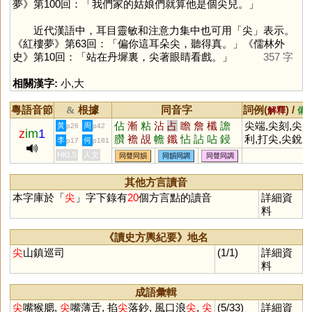
夢》第100回：「我們家的姑娘們就算他是個尖兒。」
近代漢語中，耳目靈敏和注意力集中也可用「
尖
」表示。
《紅樓夢》第63回：「偏你這耳朵尖，聽得真。」《儒林外
史》第10回：「站在丹墀裏，尖著眼睛看戲。」
357 字
相關漢字:
小
,
大
粵語音節
根據
同音字
詞例(
) /
&
解釋
備
佔
漸
粘
沾
占
瞻
詹
櫼
譫
尖端,尖刻,尖
黃
周
p26
p42
z
im
1
臢
襜
覘
幨
鑯
怗
詀
呫
鋟
利,打尖,尖銳
李
何
p17
p181
瀸
薝
熸
惉
蛅
霑
HKLS
人文
同聲同韻
同韻同調
同聲同調
其他方言讀音
本字庫於「
尖
」字下錄有
20
個方言點的讀音
詳細資
料
《讀史方輿紀要》地名
尖
山鎮巡司
(1/1)
詳細資
料
成語彙輯
尖
嘴猴腮,
尖
嘴薄舌, 掐
尖
落鈔, 風口浪
尖
,
尖
(5/33)
詳細資