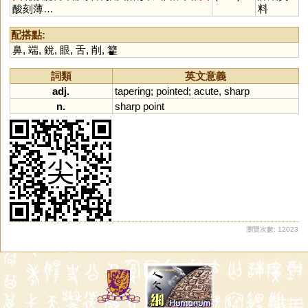
酸刻薄…
料
配搭點:
鼻
,
端
,
銳
,
眼
,
舌
,
削
,
籊
詞類
英文意義
adj.
tapering
;
pointed
;
acute
,
sharp
n.
sharp
point
瀏覽次數: 12023