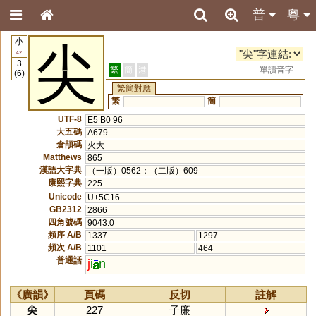
普
粵
小
尖
42
3
繁
簡
港
單讀音字
(6)
繁簡對應
繁
簡
UTF-8
E5 B0 96
大五碼
A679
倉頡碼
火大
Matthews
865
漢語大字典
（一版）0562；（二版）609
康熙字典
225
Unicode
U+5C16
GB2312
2866
四角號碼
9043.0
頻序 A/B
1337
1297
頻次 A/B
1101
464
普通話
j
i
n
《廣韻》
頁碼
反切
註解
尖
227
子廉