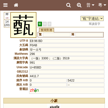
普
粵
艸
薽
140
14
繁
簡
港
單讀音字
(20)
繁簡對應
繁
簡
UTF-8
E8 96 BD
大五碼
F0AB
倉頡碼
廿一土弓
Matthews
296
漢語大字典
（一版）3300；（二版）3519
康熙字典
991
Unicode
U+85BD
GB2312
四角號碼
4411.7
頻序 A/B
0
5422
頻次 A/B
0
--
普通話
zh
n
小篆