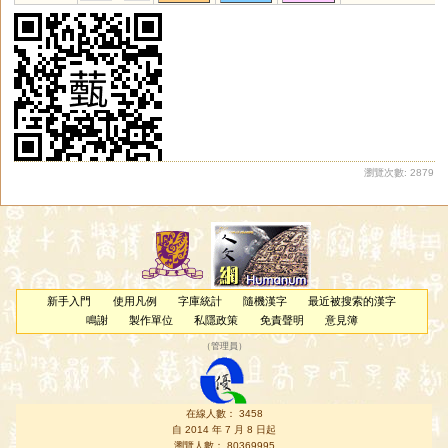
瀏覽次數: 2879
新手入門
使用凡例
字庫統計
隨機漢字
最近被搜索的漢字
鳴謝
製作單位
私隱政策
免責聲明
意見簿
（
管理員
）
在線人數： 3458
自 2014 年 7 月 8 日起
瀏覽人數： 80369995