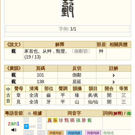
字例:
1/1
《說文》
解釋
部居
相關異體
薽
豕首也。从艸，甄聲。
〔側鄰切〕
艸
(19 / 13)
《廣韻》
頁碼
反切
註解
薽
101
側鄰
薽
138
居延
聲母
清濁
部位
聲調
韻攝
韻目
開合
等第
中
古
章
全清
齒
平
臻
眞
/
眞
開
三
音
見
全清
牙
平
山
仙
/
仙
開
三
粵語音節
根據
同音字
詞例(
) /
&
解釋
備註
真
振
珍
甄
嗔
禛
胗
籈
黃
周
z
an
1
李
何
p241
HKLS
人文
植物名
同聲同韻
同韻同調
同聲同調