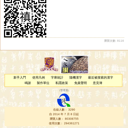
瀏覽次數: 8116
新手入門
使用凡例
字庫統計
隨機漢字
最近被搜索的漢字
鳴謝
製作單位
私隱政策
免責聲明
意見簿
（
管理員
）
在線人數： 3290
自 2014 年 7 月 8 日起
瀏覽人數： 80308755
使用次數： 294361271