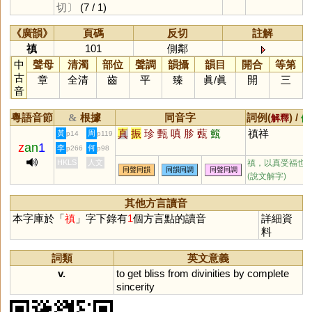
切〕
(7 / 1)
《廣韻》
頁碼
反切
註解
禛
101
側鄰
中
聲母
清濁
部位
聲調
韻攝
韻目
開合
等第
古
章
全清
齒
平
臻
眞
/
眞
開
三
音
粵語音節
根據
同音字
詞例(
) /
&
解釋
備
真
振
珍
甄
嗔
胗
薽
籈
禛祥
黃
周
p14
p119
z
an
1
李
何
p266
p98
HKLS
人文
禛，以真受福也
同聲同韻
同韻同調
同聲同調
(說文解字)
其他方言讀音
本字庫於「
禛
」字下錄有
1
個方言點的讀音
詳細資
料
詞類
英文意義
v.
to
get
bliss
from
divinities
by
complete
sincerity