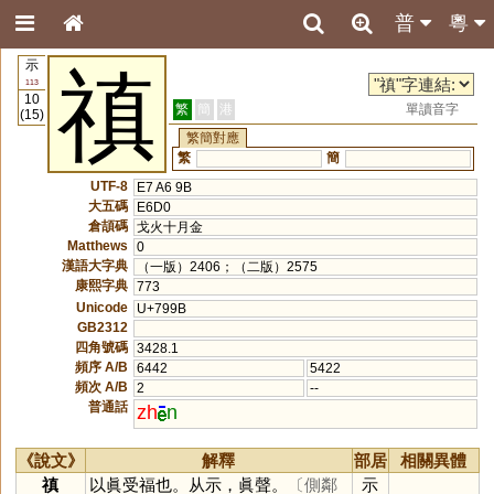
普
粵
示
禛
113
10
繁
簡
港
單讀音字
(15)
繁簡對應
繁
簡
UTF-8
E7 A6 9B
大五碼
E6D0
倉頡碼
戈火十月金
Matthews
0
漢語大字典
（一版）2406；（二版）2575
康熙字典
773
Unicode
U+799B
GB2312
四角號碼
3428.1
頻序 A/B
6442
5422
頻次 A/B
2
--
普通話
zh
n
《說文》
解釋
部居
相關異體
禛
以眞受福也。从示，眞聲。
〔側鄰
示