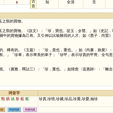
古
知
全清
舌
音
玉之類的寶物。
玉之類的寶物。《說文》：「珍，寶也。從玉，㐱聲。」如《史記．
關中的寶物據為己有。又引伸以比喻難得的人才。如《墨子．尚賢》
的、稀有的。《玉篇》：「珍，貴也，重也。」如《尚書．旅獒》：
有。」「珍車」表示華美的車子；「珍甲」表示珍貴的甲冑。全句意
視。《廣雅．釋詁三》：「珍，重也。」如韓愈〈送惠師〉：「離合
同音字
振
甄
嗔
禛
胗
薽
籈
珍貴,珍惜,珍藏,珍品,珍重,珍愛,袖珍
同韻
同韻同調
同聲同調