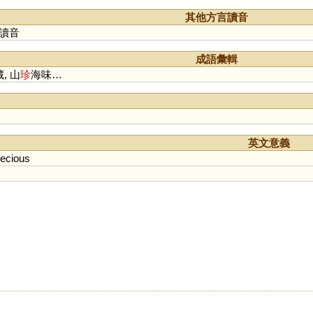
其他方言讀音
讀音
成語彙輯
藏, 山
珍
海味…
英文意義
recious