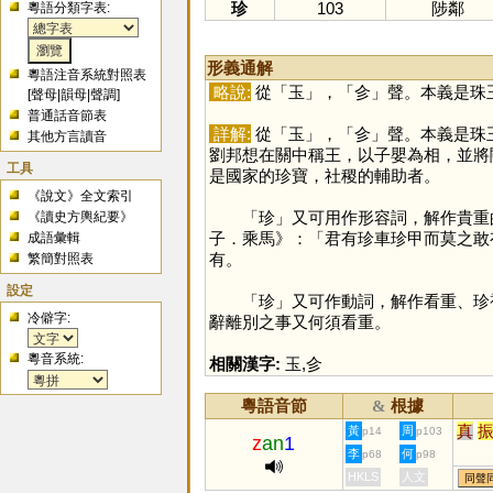
珍
103
陟鄰
粵語分類字表:
形義通解
粵語注音系統對照表
略說:
從「
玉
」，「
㐱
」聲。本義是珠
[
聲母
|
韻母
|
聲調
]
普通話音節表
詳解:
從「
玉
」，「
㐱
」聲。本義是珠
其他方言讀音
劉邦想在關中稱王，以子嬰為相，並將
工具
是國家的珍寶，社稷的輔助者。
《說文》全文索引
「
珍
」又可用作形容詞，解作貴重
《讀史方輿紀要》
子．乘馬》：「君有珍車珍甲而莫之敢
成語彙輯
有。
繁簡對照表
設定
「
珍
」又可作動詞，解作看重、珍
冷僻字:
辭離別之事又何須看重。
粵音系統:
相關漢字:
玉
,
㐱
粵語音節
根據
&
真
黃
周
p14
p103
z
an
1
李
何
p68
p98
HKLS
人文
同聲