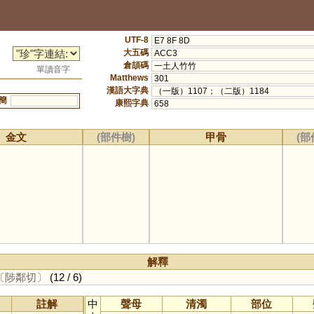
UTF-8
E7 8F 8D
大五碼
ACC3
倉頡碼
一土人竹竹
單讀音字
Matthews
301
漢語大字典
（一版）1107；（二版）1184
簡
康熙字典
658
金文
(部件樹)
甲骨
(部
解釋
〔陟鄰切〕
(12 / 6)
註解
中
聲母
清濁
部位