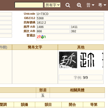
普
粵
Unicode
U+73CD
GB2312
5368
四角號碼
1812.2
頻序 A/B
1486
1411
頻次 A/B
866
392
普通話
zh
n
件樹)
簡帛文字
其他
字例:
9/9
部居
相關異體
玉
聲調
韻攝
韻目
開合
等第