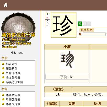
玉
珍
96
5
繁
簡
港
(9)
繁簡對應
繁
小篆
中文
ENG
字形
部首索引
筆畫索引
甲骨部件表
字例:
1/1
金文部件表
形義源流通解
字音
《說文》
珍
寶也。从玉，㐱聲。
粵語音節表
粵語聲母表
《廣韻》
頁碼
反切
粵語韻母表