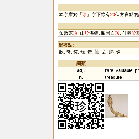
本字庫於「
珍
」字下錄有
20
個方言點的
如數家
珍
, 山
珍
海錯, 敝帚自
珍
, 什襲
珍
配搭點:
敝
,
奇
,
饈
,
玩
,
帚
,
袖
,
之
,
胏
,
珠
詞類
adj.
rare
;
valuable
;
p
n.
treasure