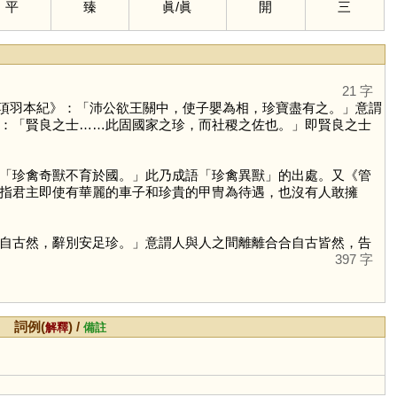
平
臻
眞
/
眞
開
三
21 字
項羽本紀》：「沛公欲王關中，使子嬰為相，珍寶盡有之。」意謂
：「賢良之士……此固國家之珍，而社稷之佐也。」即賢良之士
「珍禽奇獸不育於國。」此乃成語「珍禽異獸」的出處。又《管
指君主即使有華麗的車子和珍貴的甲冑為待遇，也沒有人敢擁
自古然，辭別安足珍。」意謂人與人之間離離合合自古皆然，告
397 字
詞例(
) /
解釋
備註