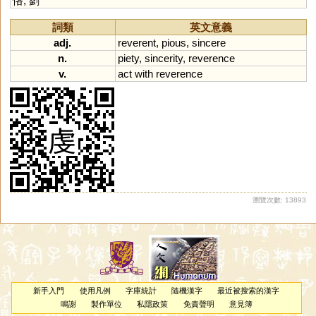
恪
,
劉
詞類
英文意義
adj.
reverent
,
pious
,
sincere
n.
piety
,
sincerity
,
reverence
v.
act
with
reverence
瀏覽次數: 13893
新手入門
使用凡例
字庫統計
隨機漢字
最近被搜索的漢字
鳴謝
製作單位
私隱政策
免責聲明
意見簿