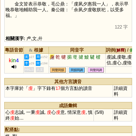
金文皆表示恭敬，毛公鼎：「虔夙夕惠我一人」，表示早
晚恭敬地輔助我一人。秦公鐘：「余夙夕虔敬朕祀，以受多
福。」
122 字
相關漢字:
虍
,
文
,
廾
粵語音節
根據
同音字
詞例(
) /
&
解釋
備
身
乾
犍
掮
墘
揵
鰬
騝
榩
虔誠,虔敬,虔
黃
周
p27
p152
k
in
4
信,虔心,虔恪,
李
何
p29
p194
虔婆,虔虔,心
HKLS
人文
同聲同韻
同韻同調
同聲同調
志誠
其他方言讀音
本字庫於「
虔
」字下錄有
17
個方言點的讀音
詳細資
料
成語彙輯
心
虔
志誠, 一秉
虔
誠,
虔
心
虔
意, 情深意
虔
, 慎
(5/8)
詳細資
終
虔
始…
料
配搭點: