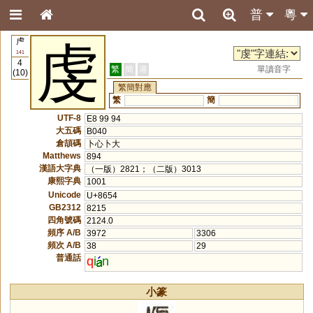
普
粵
虍
虔
141
4
繁
簡
港
單讀音字
(10)
繁簡對應
繁
簡
UTF-8
E8 99 94
大五碼
B040
倉頡碼
卜心卜大
Matthews
894
漢語大字典
（一版）2821；（二版）3013
康熙字典
1001
Unicode
U+8654
GB2312
8215
四角號碼
2124.0
頻序 A/B
3972
3306
頻次 A/B
38
29
普通話
q
i
n
小篆