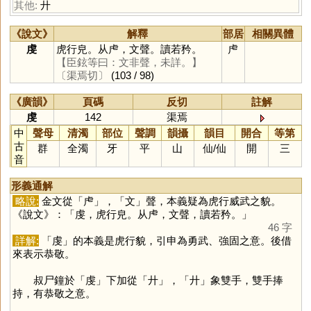
其他:
廾
《說文》
解釋
部居
相關異體
虔
虎行皃。从虍，文聲。讀若矜。
虍
【臣鉉等曰：文非聲，未詳。】
〔渠焉切〕
(103 / 98)
《廣韻》
頁碼
反切
註解
虔
142
渠焉
中
聲母
清濁
部位
聲調
韻攝
韻目
開合
等第
古
群
全濁
牙
平
山
仙
/
仙
開
三
音
形義通解
略說:
金文從「
虍
」，「
文
」聲，本義疑為虎行威武之貌。
《說文》：「虔，虎行皃。从虍，文聲，讀若矜。」
46 字
詳解:
「
虔
」的本義是虎行貌，引申為勇武、強固之意。後借
來表示恭敬。
叔尸鐘於「
虔
」下加從「
廾
」，「
廾
」象雙手，雙手捧
持，有恭敬之意。