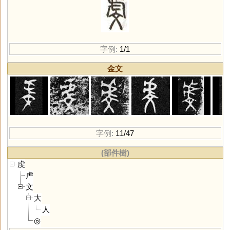
字例:
1/1
金文
字例:
11/47
(部件樹)
虔
虍
文
大
人
◎