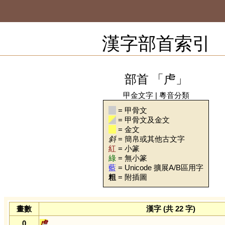
漢字部首索引
部首 「虍」
甲金文字
|
粵音分類
= 甲骨文
= 甲骨文及金文
= 金文
斜
= 簡帛或其他古文字
紅
= 小篆
綠
= 無小篆
藍
= Unicode 擴展A/B區用字
粗
= 附插圖
畫數
漢字 (共 22 字)
0
虍