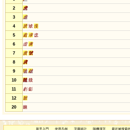
2
虎
3
虐
4
虒
虓
虔
5
處
虖
虙
6
虛
虜
7
虞
號
8
虡
9
虢
虣
10
虤
虥
11
虧
虨
12
虩
20
虪
新手入門
使用凡例
字庫統計
隨機漢字
最近被搜索