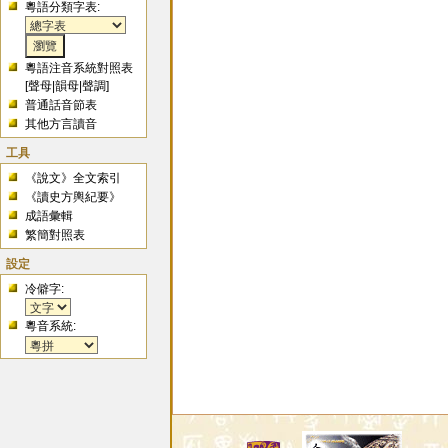
粵語分類字表:
粵語注音系統對照表
[
聲母
|
韻母
|
聲調
]
普通話音節表
其他方言讀音
工具
《說文》全文索引
《讀史方輿紀要》
成語彙輯
繁簡對照表
設定
冷僻字:
粵音系統: