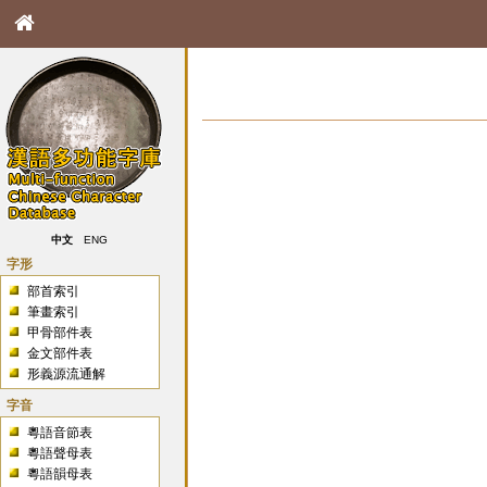
中文
ENG
字形
部首索引
筆畫索引
甲骨部件表
金文部件表
形義源流通解
字音
粵語音節表
粵語聲母表
粵語韻母表