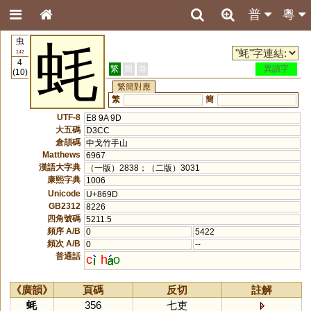
普
粵
虫
蚝
142
4
繁
簡
港
異讀字
(10)
繁簡對應
繁
簡
UTF-8
E8 9A 9D
大五碼
D3CC
倉頡碼
中戈竹手山
Matthews
6967
漢語大字典
（一版）2838；（二版）3031
康熙字典
1006
Unicode
U+869D
GB2312
8226
四角號碼
5211.5
頻序 A/B
0
5422
頻次 A/B
0
--
普通話
c
h
o
《廣韻》
頁碼
反切
註解
蚝
356
七吏