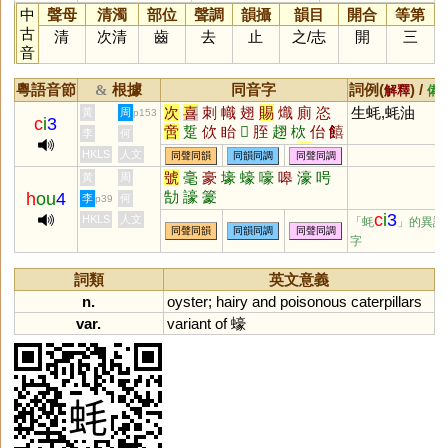
中
聲母
清濁
部位
聲調
韻攝
韻目
開合
等第
古
清
次清
齒
去
止
之
/
志
開
三
音
粵語音節
根據
同音字
詞例(
) /
&
解釋
備
次
喜
刺
幟
翅
賜
熾
廁
恣
生蚝,蚝油
黃
周
p153
c
i
3
啻
踅
佽
眙
𠕞
胵
趐
栨
佁
饎
李
何
儩
翨
跮
蛓
莿
絘
庛
朿
HKLS
人文
同聲同韻
同韻同調
同聲同調
號
毫
豪
壕
蠔
嚎
嗥
濠
呺
黃
周
勂
譹
籇
h
ou
4
李
何
p39
c
i
3
HKLS
人文
「蚝
」的異讀
同聲同韻
同韻同調
同聲同調
字
詞類
英文意義
n.
oyster
;
hairy
and
poisonous
caterpillars
var.
variant
of
蠔