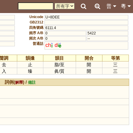
普
粵
Unicode
U+8DEE
GB2312
四角號碼
6111.4
頻序 A/B
0
5422
頻次 A/B
0
--
普通話
ch
d
i
聲調
韻攝
韻目
開合
等第
去
止
脂
/
至
開
三
入
臻
眞
/
質
開
三
詞例(
) /
解釋
備註