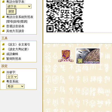
粵語分類字表:
粵語注音系統對照表
[
聲母
|
韻母
|
聲調
]
普通話音節表
其他方言讀音
工具
《說文》全文索引
《讀史方輿紀要》
成語彙輯
繁簡對照表
設定
冷僻字:
粵音系統: