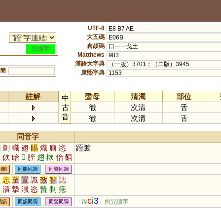
UTF-8
E8 B7 AE
大五碼
E06B
倉頡碼
口一一戈土
異讀字
Matthews
983
漢語大字典
（一版）3701；（二版）3945
簡
康熙字典
1153
註解
聲母
清濁
部位
中
古
徹
次清
舌
音
徹
次清
舌
同音字
喜
刺
幟
翅
賜
熾
廁
恣
跮踱
踅
佽
眙
𠕞
胵
趐
栨
佁
饎
翨
蛓
莿
絘
蚝
庛
朿
同韻
同韻同調
同聲同調
知
志
至
置
識
致
智
誌
緻
漬
摯
滍
恣
贄
剚
痣
兕
鷙
躓
忮
疐
觶
輊
懫
c
i
3
「跮
」的異讀字
同韻
同韻同調
同聲同調
駤
鋕
礩
寘
騺
胾
倳
潪
伿
覟