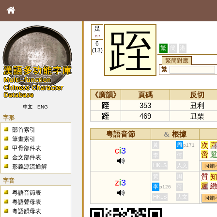
足
跮
157
6
繁
簡
港
(13)
繁簡對應
繁
《廣韻》
頁碼
反切
跮
353
丑利
中文
ENG
跮
469
丑栗
字形
部首索引
粵語音節
根據
&
筆畫索引
次
黃
周
p171
甲骨部件表
c
i
3
啻
李
何
金文部件表
儩
HKLS
人文
形義源流通解
同聲
質
黃
周
字音
z
i
3
遲
李
何
p126
粵語音節表
胔
HKLS
人文
同聲
粵語聲母表
懥
粵語韻母表
洷