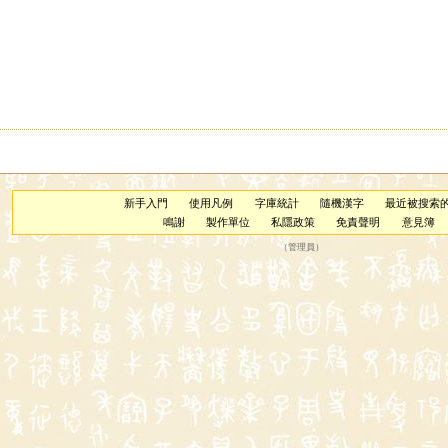
新手入門
使用凡例
字庫統計
隨機漢字
最近被搜索
鳴謝
製作單位
私隱政策
免責聲明
意見簿
（
管理員
）