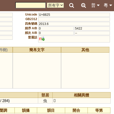
普
粵
Unicode
U+8825
GB2312
四角號碼
2013.6
頻序 A/B
0
5422
頻次 A/B
0
--
普通話
n
i
件樹)
簡帛文字
其他
部居
相關異體
/ 284)
虫
𧕏
聲調
韻攝
韻目
開合
等第