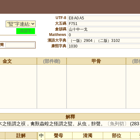
UTF-8
E8 A0 A5
大五碼
F751
倉頡碼
山十中一戈
異讀字
Matthews
0
漢語大字典
（一版）2904；（二版）3102
簡
康熙字典
1030
金文
(部件樹)
甲骨
(部
解釋
木之怪謂之䄏，禽獸蟲蝗之怪謂之蠥。从虫，辥聲。
〔魚列切〕
(283 
註解
中
聲母
清濁
部位