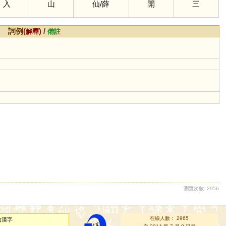
入
山
仙
/
薛
開
三
詞例(
) /
解釋
備註
瀏覽次數: 2956
在線人數： 2965
的漢字