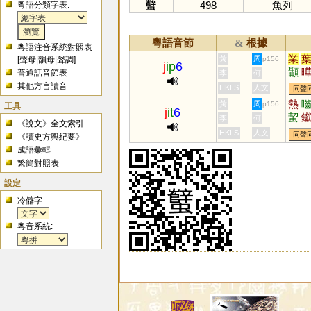
蠥
498
魚列
粵語分類字表:
粵語音節
根據
&
粵語注音系統對照表
業
黃
周
[
聲母
|
韻母
|
聲調
]
p156
j
ip
6
顳
普通話音節表
李
何
擛
其他方言讀音
HKLS
人文
同聲
熱
黃
周
p156
工具
j
it
6
蛪
李
何
《說文》全文索引
齧
HKLS
人文
同聲
《讀史方輿紀要》
成語彙輯
繁簡對照表
設定
冷僻字:
粵音系統: