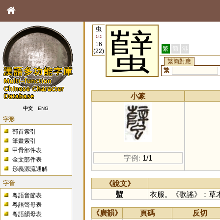
虫
蠥
142
16
繁
簡
港
(22)
繁簡對應
繁
小篆
中文
ENG
字形
部首索引
筆畫索引
甲骨部件表
字例:
1/1
金文部件表
形義源流通解
字音
《說文》
蠥
衣服。《歌謠》：草
粵語音節表
粵語聲母表
《廣韻》
頁碼
反切
粵語韻母表