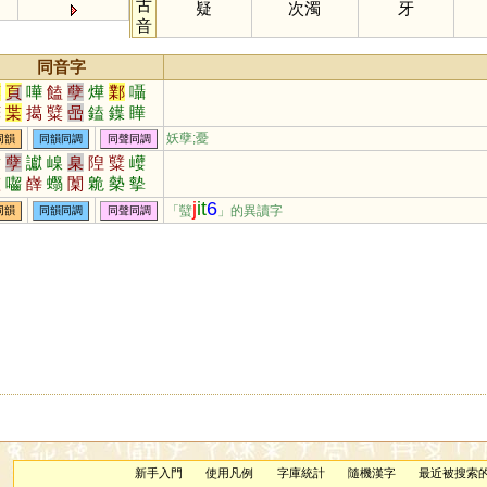
古
疑
次濁
牙
音
同音字
葉
頁
嘩
饁
孽
燁
鄴
囁
曄
枼
擖
糱
喦
鎑
鐷
瞱
澲
櫱
嶭
讘
鍱
嶪
楪
偞
妖孽;憂
同韻
同韻同調
同聲同調
嚙
孽
讞
嵲
臬
隉
糱
巕
钀
囓
嶭
蠮
闑
臲
槷
摰
櫱
j
it
6
「蠥
」的異讀字
同韻
同韻同調
同聲同調
新手入門
使用凡例
字庫統計
隨機漢字
最近被搜索