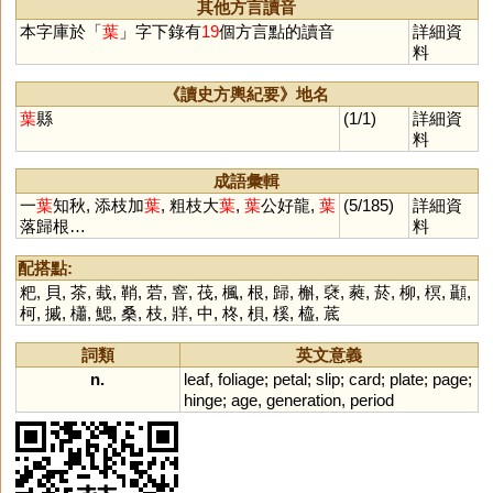
其他方言讀音
本字庫於「
葉
」字下錄有
19
個方言點的讀音
詳細資
料
《讀史方輿紀要》地名
葉
縣
(1/1)
詳細資
料
成語彙輯
一
葉
知秋, 添枝加
葉
, 粗枝大
葉
,
葉
公好龍,
葉
(5/185)
詳細資
落歸根…
料
配搭點:
粑
,
貝
,
茶
,
蛓
,
鞘
,
菪
,
窨
,
茷
,
楓
,
根
,
歸
,
槲
,
褎
,
蕤
,
菸
,
柳
,
榠
,
顳
,
柯
,
摵
,
櫹
,
鰓
,
桑
,
枝
,
牂
,
中
,
柊
,
梖
,
榽
,
橀
,
菧
詞類
英文意義
n.
leaf
,
foliage
;
petal
;
slip
;
card
;
plate
;
page
;
hinge
;
age
,
generation
,
period