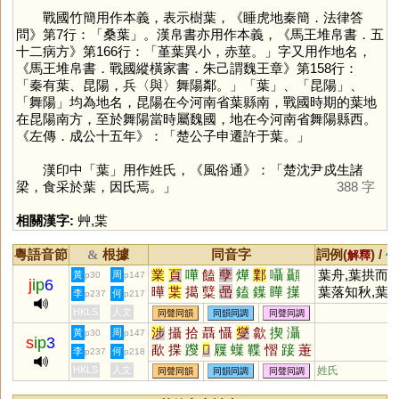
戰國竹簡用作本義，表示樹葉，《睡虎地秦簡．法律答
問》第7行：「桑葉」。漢帛書亦用作本義，《馬王堆帛書．五
十二病方》第166行：「堇葉異小，赤莖。」字又用作地名，
《馬王堆帛書．戰國縱橫家書．朱己謂魏王章》第158行：
「秦有葉、昆陽，兵〈與〉舞陽鄰。」「
葉
」、「昆陽」、
「舞陽」均為地名，昆陽在今河南省葉縣南，戰國時期的葉地
在昆陽南方，至於舞陽當時屬魏國，地在今河南省舞陽縣西。
《左傳．成公十五年》：「楚公子申遷許于葉。」
漢印中「
葉
」用作姓氏，《風俗通》：「楚沈尹戍生諸
梁，食采於葉，因氏焉。」
388 字
相關漢字:
艸
,
枼
粵語音節
根據
同音字
詞例(
) /
&
解釋
備
業
頁
嘩
饁
孽
燁
鄴
囁
顳
葉舟,葉拱而對
黃
周
p30
p147
j
ip
6
曄
枼
擖
糱
喦
鎑
鐷
瞱
擛
葉落知秋,葉
李
何
p237
p217
澲
櫱
嶭
讘
蠥
鍱
嶪
楪
偞
歸根,枝葉,樹
HKLS
人文
同聲同韻
同韻同調
同聲同調
涉
攝
拾
聶
懾
燮
歙
揳
灄
黃
周
p30
p147
s
ip
3
歃
揲
躞
𤏻
屧
蠂
鞢
慴
踥
萐
李
何
p237
p218
喢
箑
韘
HKLS
人文
姓氏
同聲同韻
同韻同調
同聲同調