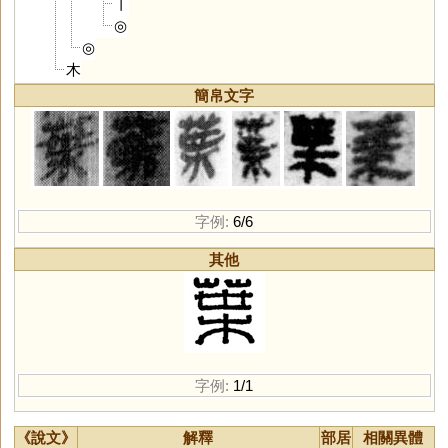
丨
◎
◎
木
簡帛文字
字例:
6/6
其他
字例:
1/1
《說文》
解釋
部居
相關異體