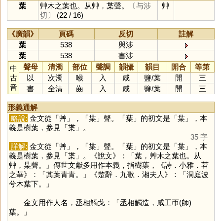
葉
艸木之葉也。从艸，枼聲。
〔与涉
艸
切〕
(22 / 16)
《廣韻》
頁碼
反切
註解
葉
538
與涉
葉
538
書涉
聲母
清濁
部位
聲調
韻攝
韻目
開合
等第
中
古
以
次濁
喉
入
咸
鹽
/
葉
開
三
音
書
全清
齒
入
咸
鹽
/
葉
開
三
形義通解
略說:
金文從「
艸
」，「
枼
」聲。「
葉
」的初文是「
枼
」，本
義是樹葉，參見「
枼
」。
35 字
詳解:
金文從「
艸
」，「
枼
」聲。「
葉
」的初文是「
枼
」，本
義是樹葉，參見「
枼
」。《說文》：「葉，艸木之葉也。从
艸，枼聲。」傳世文獻多用作本義，指樹葉，《詩．小雅．苕
之華》：「其葉青青。」《楚辭．九歌．湘夫人》：「洞庭波
兮木葉下。」
金文用作人名，丞相觸戈：「丞相觸造，咸工帀(師)
葉。」