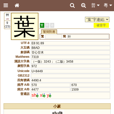
普
粵
艸
葉
140
9
繁
簡
港
破音字
(15)
繁簡對應
繁
簡
叶
UTF-8
E8 91 89
大五碼
B8AD
倉頡碼
廿心廿木
Matthews
7319
漢語大字典
（一版）3243；（二版）3458
康熙字典
972
Unicode
U+8449
GB2312
四角號碼
4490.4
頻序 A/B
570
670
頻次 A/B
4477
1509
普通話
sh
x
i
y
小篆