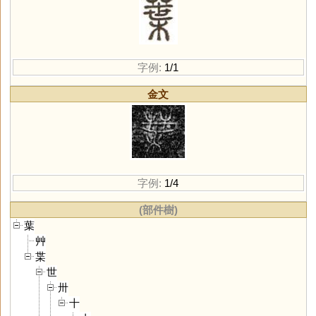
字例:
1/1
金文
字例:
1/4
(部件樹)
葉
艸
枼
世
卅
十