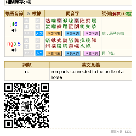
相關漢字:
轙
粵語音節
根據
同音字
詞例(
) /
&
解釋
備註
熱
嚙
孽
讞
嵲
臬
隉
糱
巕
黃
周
j
it
6
蛪
囓
嶭
蠮
蠥
闑
臲
槷
摰
李
何
齧
櫱
HKLS
人文
鑣，馬勒旁鐵
同聲同韻
同韻同調
同聲同調
蟻
蛾
姽
齮
艤
隗
掜
硊
頠
黃
周
ng
ai
5
螘
檥
礒
嶬
顗
轙
峞
峗
李
何
HKLS
人文
同「
轙
」
同聲同韻
同韻同調
同聲同調
詞類
英文意義
n.
iron
parts
connected
to
the
bridle
of
a
horse
瀏覽次數: 3231