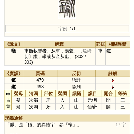
字例:
1/1
《說文》
解釋
部居
相關異體
轙
車衡載轡者。从車，義聲。
〔魚綺
車
钀
切〕
钀，轙或从金从獻。
(302 /
303)
《廣韻》
頁碼
反切
註解
钀
479
語訐
钀
498
魚列
聲母
清濁
部位
聲調
韻攝
韻目
開合
等第
中
古
疑
次濁
牙
入
山
元
/
月
開
三
音
疑
次濁
牙
入
山
仙
/
薛
開
三
形義通解
「
钀
」是「
轙
」的異體字，參「
轙
」。
17 字