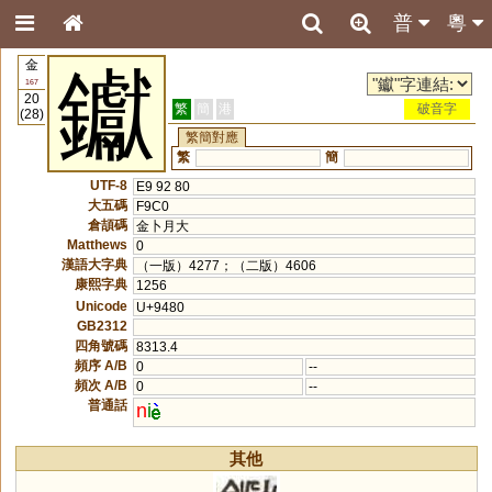
普
粵
金
钀
167
20
繁
簡
港
破音字
(28)
繁簡對應
繁
簡
UTF-8
E9 92 80
大五碼
F9C0
倉頡碼
金卜月大
Matthews
0
漢語大字典
（一版）4277；（二版）4606
康熙字典
1256
Unicode
U+9480
GB2312
四角號碼
8313.4
頻序 A/B
0
--
頻次 A/B
0
--
普通話
n
i
其他