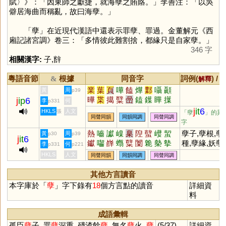
賦〉》：「因東師之獻捷，就海孽之賄賂。」李善注：「以吳
僻居海曲而稱亂，故曰海孽。」
「
孽
」在近現代漢語中還表示罪孽、罪過。金董解元《西
廂記諸宮調》卷三：「多情彼此難割捨，都緣只是自家孽。」
346 字
相關漢字:
子
,
辥
粵語音節
根據
同音字
詞例(
) /
&
解釋
業
葉
頁
嘩
饁
燁
鄴
囁
顳
黃
周
p39
曄
枼
擖
糱
喦
鎑
鐷
瞱
擛
j
ip
6
李
何
p331
澲
櫱
嶭
讘
蠥
鍱
嶪
楪
偞
j
it
6
HKLS
人文
張
「孽
」的異
同聲同韻
同韻同調
同聲同調
字
熱
嚙
讞
嵲
臬
隉
蠥
巕
蛪
孽子,孽根,孽
黃
周
p30
p39
j
it
6
钀
囓
嶭
蠮
糱
闑
臲
槷
摰
種,孽緣,妖孽,
李
何
p331
p221
齧
櫱
冤孽,罪孽,餘
HKLS
人文
同聲同韻
同韻同調
同聲同調
其他方言讀音
本字庫於「
孽
」字下錄有
18
個方言點的讀音
詳細資
料
成語彙輯
孤臣
孽
子, 罪
孽
深重, 殘渣餘
孽
, 無名
孽
火,
孽
(5/37)
詳細資