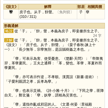
《說文》
解釋
部居
相關異體
孼
庶子也。从子，辥聲。
〔魚列切〕
子
孽
(310 / 311)
形義通解
略說:
從「
子
」，「
辥
」聲，本義為庶子，即妾媵所生之子。
24 字
詳解:
從「
子
」，「
辥
」聲，本義為庶子，即妾媵所生之子。
《說文》：「庶子也。从子，辥聲。」《晏子春秋‧諫上十
一》：「長少無等，宗孽無別，是設賊樹姦之本也。」
「
孽
」可表示為害、使受憂患。《楚辭‧天問》：「帝降夷
羿，革孽夏民。」王夫之通釋：「革，變也。革孽，革夏祚而
孽夏民。」
「
孽
」亦可表示忤逆，不孝順。漢賈誼《新書‧道術》：
「子愛利親謂之孝，反孝為孽。」
「
孽
」也表示災禍。《詩‧小雅‧十月》：「下民之孽，匪降
自天。」鄭玄箋：「孽，妖孽，謂相為災害也。」
「
孽
」還指作亂或邪惡的人。《文選‧何晏〈景福殿