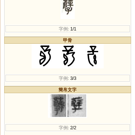
字例:
1/1
甲骨
字例:
3/3
簡帛文字
字例:
2/2