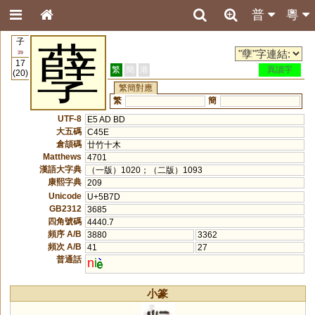
普
粵
子
孽
39
17
繁
簡
港
異讀字
(20)
繁簡對應
繁
簡
UTF-8
E5 AD BD
大五碼
C45E
倉頡碼
廿竹十木
Matthews
4701
漢語大字典
（一版）1020；（二版）1093
康熙字典
209
Unicode
U+5B7D
GB2312
3685
四角號碼
4440.7
頻序 A/B
3880
3362
頻次 A/B
41
27
普通話
n
i
小篆