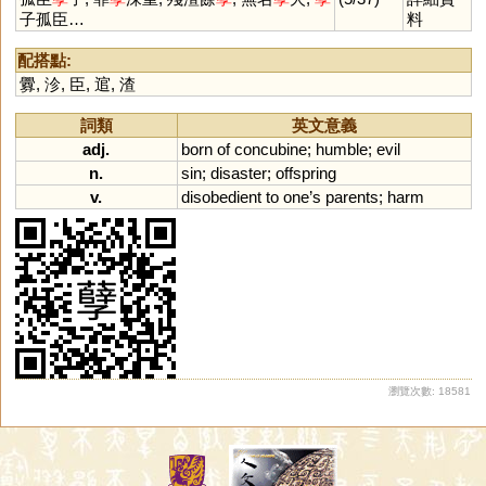
子孤臣…
料
配搭點:
釁
,
沴
,
臣
,
逭
,
渣
詞類
英文意義
adj.
born
of
concubine
;
humble
;
evil
n.
sin
;
disaster
;
offspring
v.
disobedient
to
one
’
s
parents
;
harm
瀏覽次數: 18581