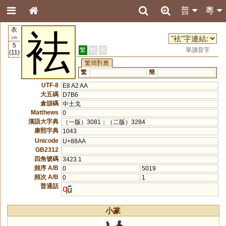
普
粵
衣
袪
145
5
繁
簡
港
單讀音字
(11)
繁簡對應
繁
簡
UTF-8
E8 A2 AA
大五碼
D7B6
倉頡碼
中土戈
Matthews
0
漢語大字典
（一版）3081；（二版）3284
康熙字典
1043
Unicode
U+88AA
GB2312
四角號碼
3423.1
頻序 A/B
0
5019
頻次 A/B
0
1
普通話
q
小篆