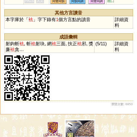
HKLS
人文
袖口
同聲同韻
同韻同調
同聲同調
其他方言讀音
本字庫於「
袪
」字下錄有
1
個方言點的讀音
詳細資
料
成語彙輯
射鉤斬
袪
, 斬
袪
射玦, 網
袪
三面, 扶正
袪
邪, 獎
(5/11)
詳細資
廉
袪
貪…
料
瀏覽次數: 6853