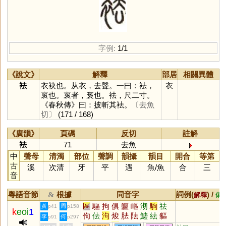
字例:
1/1
《說文》
解釋
部居
相關異體
袪
衣袂也。从衣，去聲。一曰：袪，
衣
褱也。褱者，袌也。袪，尺二寸。
《春秋傳》曰：披斬其袪。
〔去魚
切〕
(171 / 168)
《廣韻》
頁碼
反切
註解
袪
71
去魚
中
聲母
清濁
部位
聲調
韻攝
韻目
開合
等第
古
溪
次清
牙
平
遇
魚
/
魚
合
三
音
粵語音節
根據
同音字
詞例(
) /
&
解釋
備
區
驅
拘
俱
軀
嶇
沏
駒
祛
黃
周
p41
p158
k
eoi
1
佝
佉
泃
焌
胠
阹
鱋
紶
貙
李
何
p91
p297
鮈
魼
敺
痀
抾
呿