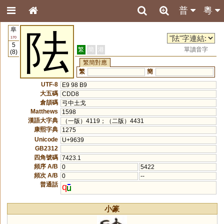
普
粵
阜
阹
170
5
繁
簡
港
單讀音字
(8)
繁簡對應
繁
簡
UTF-8
E9 98 B9
大五碼
CDD8
倉頡碼
弓中土戈
Matthews
1598
漢語大字典
（一版）4119；（二版）4431
康熙字典
1275
Unicode
U+9639
GB2312
四角號碼
7423.1
頻序 A/B
0
5422
頻次 A/B
0
--
普通話
q
小篆