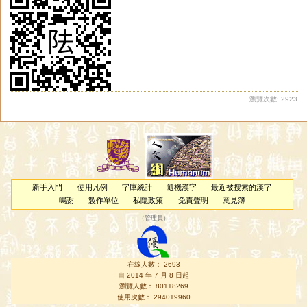
瀏覽次數: 2923
新手入門
使用凡例
字庫統計
隨機漢字
最近被搜索的漢字
鳴謝
製作單位
私隱政策
免責聲明
意見簿
（
管理員
）
在線人數： 2693
自 2014 年 7 月 8 日起
瀏覽人數： 80118269
使用次數： 294019960