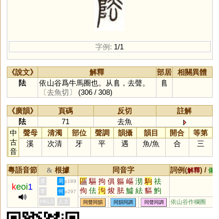
字例:
1/1
《說文》
解釋
部居
相關異體
阹
依山谷爲牛馬圈也。从𨸏，去聲。
𨸏
〔去魚切〕
(306 / 308)
《廣韻》
頁碼
反切
註解
阹
71
去魚
中
聲母
清濁
部位
聲調
韻攝
韻目
開合
等第
古
溪
次清
牙
平
遇
魚
/
魚
合
三
音
粵語音節
根據
同音字
詞例(
) /
&
解釋
備
區
驅
拘
俱
軀
嶇
沏
駒
祛
黃
周
p189
k
eoi
1
佝
佉
泃
焌
胠
鱋
紶
貙
鮈
李
何
p297
魼
敺
袪
痀
呿
抾
HKLS
人文
依山谷作欄圈
同聲同韻
同韻同調
同聲同調