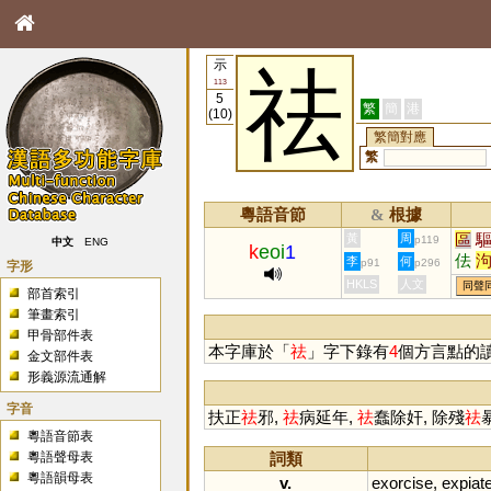
示
祛
113
5
繁
簡
港
(10)
繁簡對應
繁
粵語音節
根據
&
區
黃
周
p119
中文
ENG
k
eoi
1
佉
李
何
p91
p296
字形
敺
HKLS
人文
同聲
部首索引
筆畫索引
甲骨部件表
本字庫於「
祛
」字下錄有
4
個方言點的
金文部件表
形義源流通解
字音
扶正
祛
邪,
祛
病延年,
祛
蠢除奸, 除殘
祛
粵語音節表
粵語聲母表
詞類
粵語韻母表
v.
exorcise
,
expiat