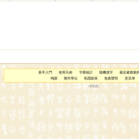
新手入門
使用凡例
字庫統計
隨機漢字
最近被搜索
鳴謝
製作單位
私隱政策
免責聲明
意見簿
（
管理員
）