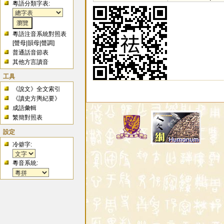
粵語分類字表:
粵語注音系統對照表
[
聲母
|
韻母
|
聲調
]
普通話音節表
其他方言讀音
工具
《說文》全文索引
《讀史方輿紀要》
成語彙輯
繁簡對照表
設定
冷僻字:
粵音系統: