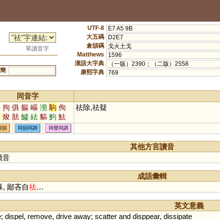
UTF-8
E7 A5 9B
大五碼
D2E7
倉頡碼
戈火土戈
單讀音字
Matthews
1596
漢語大字典
（一版）2390；（二版）2558
簡
康熙字典
769
同音字
驅
拘
俱
軀
嶇
沏
駒
佝
祛除,祛疑
泃
焌
胠
鱋
紶
貙
鮈
魼
袪
痀
呿
抾
阹
同韻
同韻同調
同聲同調
其他方言讀音
讀音
成語彙輯
暴, 鄙吝自
祛
…
英文意義
e
;
dispel
,
remove
,
drive
away
;
scatter
and
disppear
,
dissipate