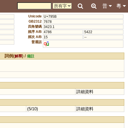
普
粵
Unicode
U+795B
GB2312
7678
四角號碼
3423.1
頻序 A/B
4786
5422
頻次 A/B
15
--
普通話
q
詞例(
) /
解釋
備註
詳細資料
(5/10)
詳細資料