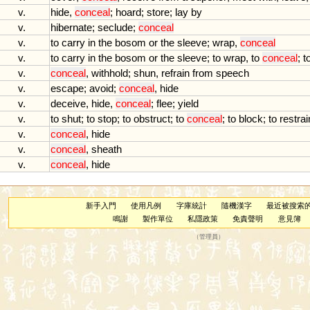
v.
hide
,
conceal
;
hoard
;
store
;
lay
by
v.
hibernate
;
seclude
;
conceal
v.
to
carry
in
the
bosom
or
the
sleeve
;
wrap
,
conceal
v.
to
carry
in
the
bosom
or
the
sleeve
;
to
wrap
,
to
conceal
;
t
v.
conceal
,
withhold
;
shun
,
refrain
from
speech
v.
escape
;
avoid
;
conceal
,
hide
v.
deceive
,
hide
,
conceal
;
flee
;
yield
v.
to
shut
;
to
stop
;
to
obstruct
;
to
conceal
;
to
block
;
to
restrai
v.
conceal
,
hide
v.
conceal
,
sheath
v.
conceal
,
hide
新手入門
使用凡例
字庫統計
隨機漢字
最近被搜索
鳴謝
製作單位
私隱政策
免責聲明
意見簿
（
管理員
）