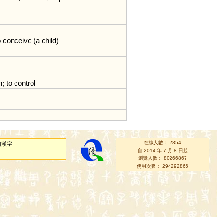
o
conceive
(
a
child
)
n
;
to
control
在線人數： 2854
的漢字
自 2014 年 7 月 8 日起
瀏覽人數： 80266867
使用次數： 294292866