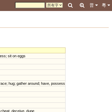
普
粵
ress
;
sit
on
eggs
race
;
hug
;
gather
around
;
have
,
possess
;
cheat
,
deceive
,
dupe