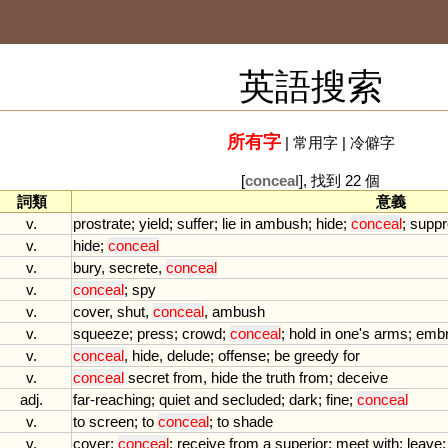
英語搜索
所有字
|
常用字
|
冷僻字
[
conceal
], 找到 22 個
詞類
意義
v.
prostrate
;
yield
;
suffer
;
lie
in
ambush
;
hide
;
conceal
;
supp
v.
hide
;
conceal
v.
bury
,
secrete
,
conceal
v.
conceal
;
spy
v.
cover
,
shut
,
conceal
,
ambush
v.
squeeze
;
press
;
crowd
;
conceal
;
hold
in
one
'
s
arms
;
emb
v.
conceal
,
hide
,
delude
;
offense
;
be
greedy
for
v.
conceal
secret
from
,
hide
the
truth
from
;
deceive
adj.
far
-
reaching
;
quiet
and
secluded
;
dark
;
fine
;
conceal
v.
to
screen
;
to
conceal
;
to
shade
v.
cover
;
conceal
;
receive
from
a
superior
;
meet
with
;
leave