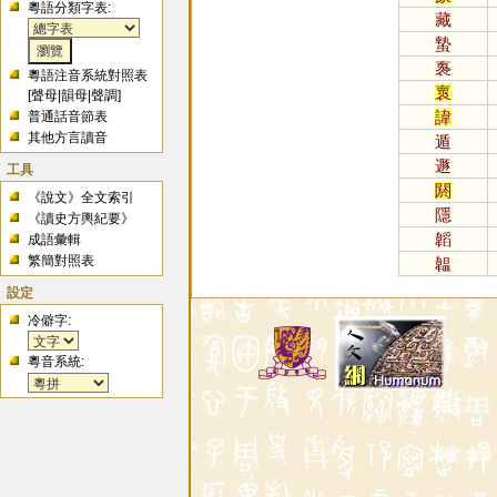
粵語分類字表:
藏
蟄
褢
粵語注音系統對照表
褱
[
聲母
|
韻母
|
聲調
]
諱
普通話音節表
其他方言讀音
遁
遯
工具
閼
《說文》全文索引
隱
《讀史方輿紀要》
韜
成語彙輯
繁簡對照表
韞
設定
冷僻字:
粵音系統: