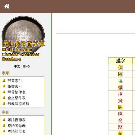
漢字
伏
中文
ENG
字形
匿
埋
部首索引
筆畫索引
微
甲骨部件表
掩
金文部件表
擁
形義源流通解
昧
字音
瞞
粵語音節表
窈
粵語聲母表
翳
粵語韻母表
蒙