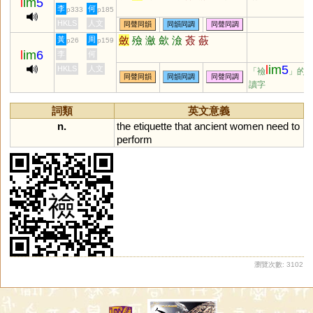
l
im
5
李
何
p333
p185
HKLS
人文
同聲同韻
同韻同調
同聲同調
斂
殮
瀲
歛
澰
薟
蘞
黃
周
p26
p159
l
im
6
李
何
l
im
5
HKLS
人文
「襝
」的
同聲同韻
同韻同調
同聲同調
讀字
詞類
英文意義
n.
the
etiquette
that
ancient
women
need
to
perform
瀏覽次數: 3102