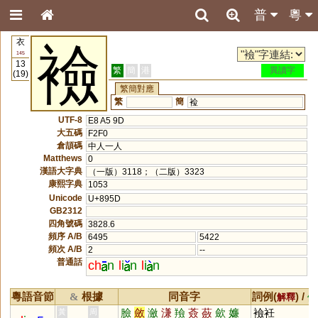
普
粵
衣
襝
145
13
繁
簡
港
異讀字
(19)
繁簡對應
繁
簡
裣
UTF-8
E8 A5 9D
大五碼
F2F0
倉頡碼
中人一人
Matthews
0
漢語大字典
（一版）3118；（二版）3323
康熙字典
1053
Unicode
U+895D
GB2312
四角號碼
3828.6
頻序 A/B
6495
5422
頻次 A/B
2
--
普通話
ch
n
l
i
n
l
i
n
粵語音節
根據
同音字
詞例(
) /
&
解釋
備
臉
斂
瀲
溓
羷
薟
蘞
歛
嬚
襝衽
黃
周