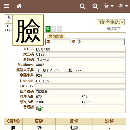
普
粵
肉
臉
130
13
繁
簡
港
單讀音字
(17)
繁簡對應
繁
簡
脸
UTF-8
E8 87 89
大五碼
C179
倉頡碼
月人一人
Matthews
4002
漢語大字典
（一版）2117；（二版）2270
康熙字典
924
Unicode
U+81C9
GB2312
四角號碼
7828.6
頻序 A/B
872
604
頻次 A/B
2306
1765
普通話
l
i
n
《廣韻》
頁碼
反切
註解
臉
226
七廉