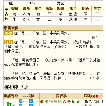
臉
336
力減
聲母
清濁
部位
聲調
韻攝
韻目
開合
等第
中
古
清
次清
齒
平
咸
鹽
/
鹽
開
三
音
來
次濁
舌
上
咸
咸
/
豏
開
二
形義通解
略說:
從「
月
」，「
僉
」聲，本義為兩頰。
16 字
詳解:
從「
月
」，「
僉
」聲，本義為兩頰。《集韻‧琰韻》：
「臉，頬也。」南朝梁簡文帝〈妾薄命〉：「玉貌歇紅臉，長
嚬串翠眉。」
「
臉
」可表示面子。《紅樓夢》第37回：「挑剩下的才給
你，你還充有臉呢！」
「
臉
」也可指臉色、表情。清吳騫〈扶風傳信錄〉：「誰
知你轉背兒著他人也，又另是一樣臉。」
139 字
相關漢字:
月
,
僉
粵語音節
根據
同音字
詞例(
) /
&
解釋
備
斂
瀲
襝
溓
羷
薟
蘞
歛
嬚
臉色,嘴臉,臉
黃
周
p26
p140
l
im
5
無光