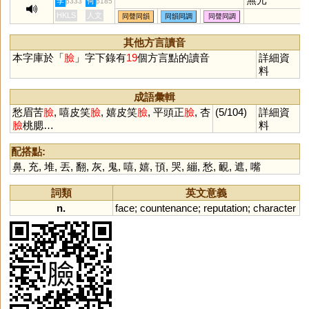
李
何
p333
p185
HKLS
人文
同聲同韻
同韻同調
同聲同調
其他方言讀音
本字庫於「
臉
」字下錄有
19
個方言點的讀音
詳細資
料
成語彙輯
愁眉苦
臉
, 嘻皮笑
臉
, 嬉皮笑
臉
, 平頭正
臉
, 杏
(5/104)
詳細資
臉
桃腮…
料
配搭點:
鼻
,
充
,
堆
,
丟
,
翻
,
灰
,
鬼
,
嘻
,
嬉
,
頇
,
哭
,
繃
,
愁
,
靦
,
遮
,
嘴
詞類
英文意義
n.
face
;
countenance
;
reputation
;
character