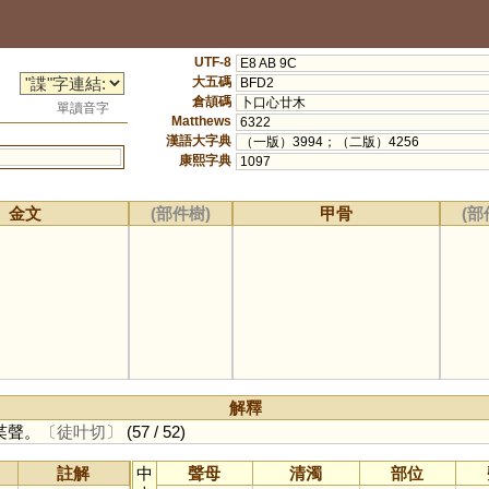
UTF-8
E8 AB 9C
大五碼
BFD2
倉頡碼
卜口心廿木
單讀音字
Matthews
6322
漢語大字典
（一版）3994；（二版）4256
康熙字典
1097
金文
(部件樹)
甲骨
(部
解釋
枼聲。
〔徒叶切〕
(57 / 52)
註解
中
聲母
清濁
部位