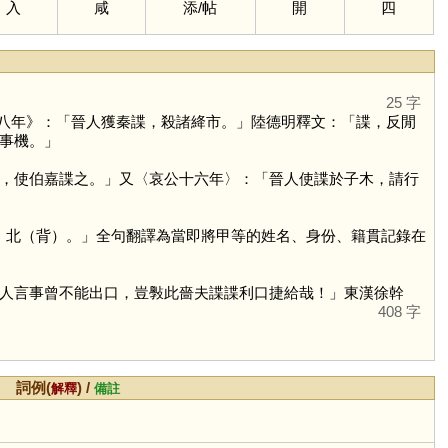
入
咸
添
/
帖
開
四
25 字
八年》：「晉人獲秦諜，殺諸絳市。」陸德明釋文：「諜，反閒
事機。」
，使伯嘉諜之。」又〈哀公十六年〉：「晉人使諜於子木，請行
牒）北（背）。」全句翻譯為當即將甲等的姓名、身份、籍貫記錄在
人言事曾不能出口，豈斅此嗇夫諜諜利口捷給哉！」東漢徐幹
408 字
詞例(
) /
解釋
備註