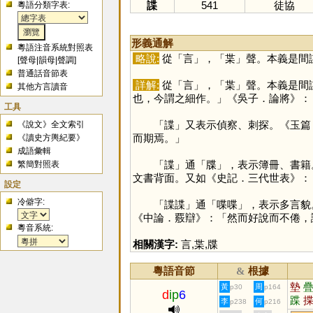
諜
541
徒協
粵語分類字表:
形義通解
粵語注音系統對照表
略說:
從「
言
」，「
枼
」聲。本義是間
[
聲母
|
韻母
|
聲調
]
普通話音節表
詳解:
從「
言
」，「
枼
」聲。本義是間
其他方言讀音
也，今謂之細作。」《吳子．論將》：
工具
「
諜
」又表示偵察、刺探。《玉篇
《說文》全文索引
而期焉。」
《讀史方輿紀要》
成語彙輯
「
諜
」通「
牒
」，表示簿冊、書籍
繁簡對照表
文書背面。又如《史記．三代世表》：
設定
冷僻字:
「諜諜」通「喋喋」，表示多言貌。
《中論．覈辯》：「然而好說而不倦，
粵音系統:
相關漢字:
言
,
枼
,
牒
粵語音節
根據
&
墊
黃
周
p30
p164
d
ip
6
蹀
李
何
p238
p216