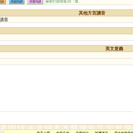
祕密打探情報;同「
喋
」
同韻
同韻同調
同聲同調
其他方言讀音
讀音
英文意義