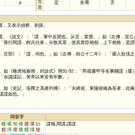
古
定
全濁
舌
音
諜，又表示偵察、刺探。
諜。《說文》：「諜，軍中反閒也。从言，枼聲。」如《左傳．宣公
「善行間諜，輕兵往來，分散其眾，使其君臣相怨，上下相咎，是謂
．言部》：「諜，伺也。」如《左傳．桓公十二年》：「羅人欲伐之
。如《睡虎地秦簡．封診式》簡91-92：「即疏書甲等名事關諜（
「余讀諜記，黃帝以來皆有年數。」
如《史記．張釋之馮唐列傳》：「夫絳侯、東陽侯稱為長者，此兩
諜諜如也。」
同音字
疊
蝶
碟
褶
喋
牒
堞
跕
諜報,間諜,諜諜
揲
鰈
挕
褋
啑
艓
惵
蜨