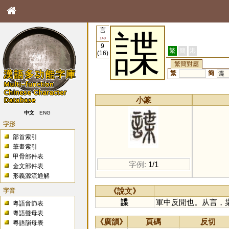
言
諜
149
9
繁
簡
港
(16)
繁簡對應
繁
簡
谍
小篆
中文
ENG
字形
部首索引
筆畫索引
甲骨部件表
字例:
1/1
金文部件表
形義源流通解
字音
《說文》
諜
軍中反閒也。从言，
粵語音節表
粵語聲母表
《廣韻》
頁碼
反切
粵語韻母表