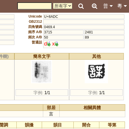
普
粵
Unicode
U+8ADC
GB2312
四角號碼
0469.4
頻序 A/B
3715
2481
頻次 A/B
50
89
普通話
d
i
x
i
件樹)
簡帛文字
其他
字例:
1/1
字例:
1/1
部居
相關異體
言
聲調
韻攝
韻目
開合
等第