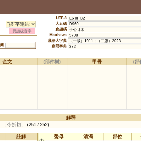
UTF-8
E6 8F B2
大五碼
D960
倉頡碼
手心廿木
異讀破音字
Matthews
5708
漢語大字典
（一版）1911；（二版）2023
簡
康熙字典
372
金文
(部件樹)
甲骨
(部
解釋
。
〔今折切〕
(251 / 252)
註解
聲母
清濁
部位
中