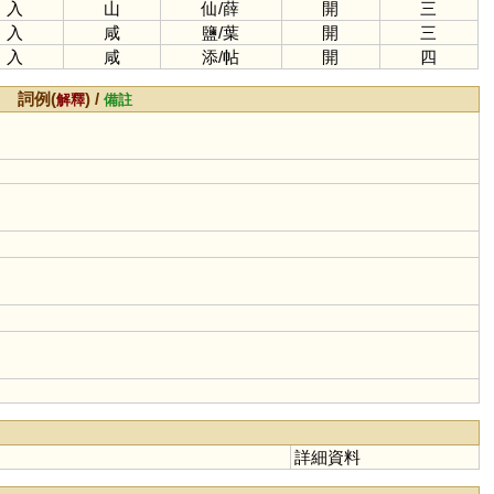
入
山
仙
/
薛
開
三
入
咸
鹽
/
葉
開
三
入
咸
添
/
帖
開
四
詞例(
) /
解釋
備註
詳細資料