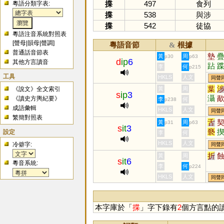
揲
497
食列
粵語分類字表:
揲
538
與涉
揲
542
徒協
粵語注音系統對照表
[
聲母
|
韻母
|
聲調
]
粵語音節
根據
&
普通話音節表
墊
黃
周
p30
p63
d
ip
6
其他方言讀音
跕
李
何
p215
啑
工具
HKLS
人文
同聲
葉
《說文》全文索引
黃
周
s
ip
3
灄
《讀史方輿紀要》
李
何
p238
屧
成語彙輯
HKLS
人文
同聲
繁簡對照表
舌
黃
周
p31
p63
s
it
3
褻
設定
李
何
僁
HKLS
人文
冷僻字:
同聲
折
黃
周
s
it
6
粵音系統:
李
何
p224
HKLS
人文
同聲
本字庫於「
揲
」字下錄有
2
個方言點的