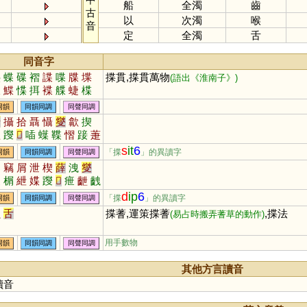
船
全濁
齒
古
以
次濁
喉
音
定
全濁
舌
同音字
疊
蝶
碟
褶
諜
喋
牒
堞
揲貫,揲貫萬物
(語出《淮南子》)
蹀
鰈
惵
挕
褋
艓
蜨
楪
同韻
同韻同調
同聲同調
涉
攝
拾
聶
懾
燮
歙
揳
歃
躞
𤏻
喢
蠂
鞢
慴
踥
萐
箑
韘
s
it
6
「揲
」的異讀字
同韻
同韻同調
同聲同調
契
竊
屑
泄
楔
薛
洩
燮
揳
榍
紲
媟
躞
𤏻
疶
齛
齥
躠
嶭
屧
靾
偰
伳
絏
渫
d
ip
6
「揲
」的異讀字
同韻
同韻同調
同聲同調
蝕
舌
揲蓍,運策揲蓍
,揲法
(易占時搬弄蓍草的動作)
用手數物
同韻
同韻同調
同聲同調
其他方言讀音
讀音