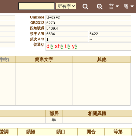
普
粵
Unicode
U+63F2
GB2312
6273
四角號碼
5409.4
頻序 A/B
6684
5422
頻次 A/B
1
--
普通話
d
i
sh
t
i
y
件樹)
簡帛文字
其他
部居
相關異體
手
聲調
韻攝
韻目
開合
等第