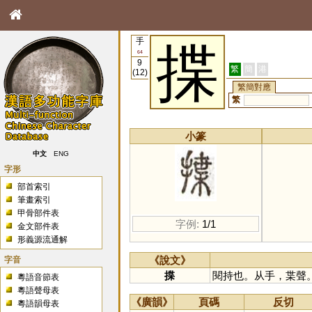
手
揲
64
9
繁
簡
港
(12)
繁簡對應
繁
小篆
中文
ENG
字形
部首索引
筆畫索引
甲骨部件表
字例:
1/1
金文部件表
形義源流通解
字音
《說文》
揲
閱持也。从手，枼聲
粵語音節表
粵語聲母表
《廣韻》
頁碼
反切
粵語韻母表