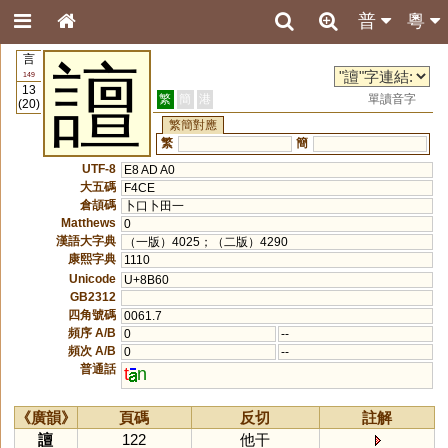
普
粵
言
譠
149
13
繁
簡
港
單讀音字
(20)
繁簡對應
繁
簡
UTF-8
E8 AD A0
大五碼
F4CE
倉頡碼
卜口卜田一
Matthews
0
漢語大字典
（一版）4025；（二版）4290
康熙字典
1110
Unicode
U+8B60
GB2312
四角號碼
0061.7
頻序 A/B
0
--
頻次 A/B
0
--
普通話
t
n
《廣韻》
頁碼
反切
註解
譠
122
他干