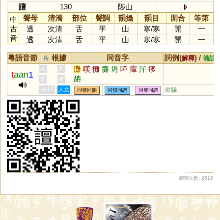
譠
130
陟山
聲母
清濁
部位
聲調
韻攝
韻目
開合
等第
中
古
透
次清
舌
平
山
寒
/
寒
開
一
音
透
次清
舌
平
山
寒
/
寒
開
一
粵語音節
根據
同音字
詞例(
) /
&
解釋
備註
灘
嘆
攤
癱
坍
嘽
癉
潬
痑
黃
周
t
aan
1
舑
李
何
HKLS
人文
欺騙
同聲同韻
同韻同調
同聲同調
瀏覽次數: 2616