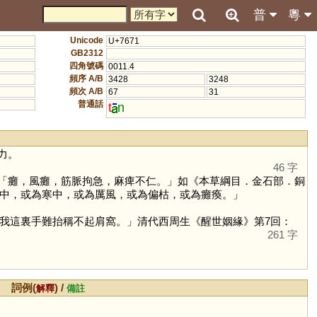
普
粵
Unicode
U+7671
GB2312
四角號碼
0011.4
頻序 A/B
3428
3248
頻次 A/B
67
31
普通話
t
n
力。
46 字
「癱，風癱，筋脈拘急，麻痺不仁。」如《本草綱目．金石部．銅
中，或為寒中，或為厲風，或為偏枯，或為癱瘓。」
我這裏手難抬稱不起肩窩。」清代西周生《醒世姻緣》第7回：
261 字
詞例(
) /
解釋
備註