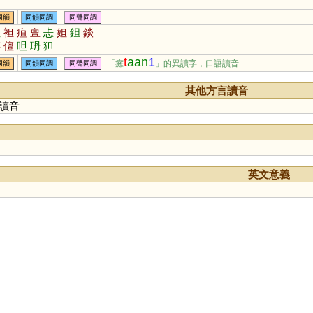
同韻
同韻同調
同聲同調
毯
袒
疸
亶
忐
妲
鉭
錟
黮
儃
呾
玬
狚
t
aan
1
「癱
」的異讀字，口語讀音
同韻
同韻同調
同聲同調
其他方言讀音
讀音
英文意義