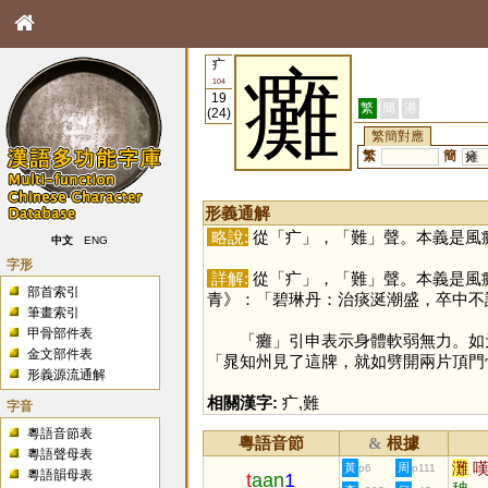
疒
癱
104
19
繁
簡
港
(24)
繁簡對應
繁
簡
瘫
形義通解
略說:
從「
疒
」，「
難
」聲。本義是風
中文
ENG
字形
詳解:
從「
疒
」，「
難
」聲。本義是風
部首索引
青》：「碧琳丹：治痰涎潮盛，卒中不
筆畫索引
甲骨部件表
「
癱
」引申表示身體軟弱無力。如
金文部件表
「晁知州見了這牌，就如劈開兩片頂門
形義源流通解
相關漢字:
疒
,
難
字音
粵語音節表
粵語音節
根據
&
粵語聲母表
灘
黃
周
p6
p111
粵語韻母表
t
aan
1