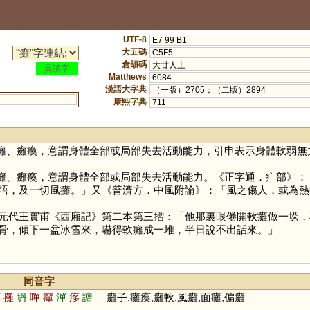
UTF-8
E7 99 B1
大五碼
C5F5
倉頡碼
大廿人土
異讀字
Matthews
6084
漢語大字典
（一版）2705；（二版）2894
康熙字典
711
癱、癱瘓，意謂身體全部或局部失去活動能力，引申表示身體軟弱無
癱、癱瘓，意謂身體全部或局部失去活動能力。《正字通．疒部》：
語，及一切風癱。」又《普濟方．中風附論》：「風之傷人，或為熱
元代王實甫《西廂記》第二本第三摺：「他那裏眼倦開軟癱做一垛，
骨，傾下一盆冰雪來，嚇得軟癱成一堆，半日說不出話來。」
同音字
嘆
攤
坍
嘽
癉
潬
痑
譠
癱子,癱瘓,癱軟,風癱,面癱,偏癱