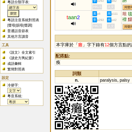
舑
李
何
p292
p42
粵語分類字表:
HKLS
人文
同聲
坦
黃
周
p6
p111
t
aan
2
襢
粵語注音系統對照表
李
何
p292
p42
[
聲母
|
韻母
|
聲調
]
HKLS
人文
同聲
普通話音節表
其他方言讀音
本字庫於「
癱
」字下錄有
12
個方言點的
工具
《說文》全文索引
配搭點:
《讀史方輿紀要》
瘓
成語彙輯
繁簡對照表
詞類
設定
n.
paralysis
,
palsy
冷僻字:
粵音系統: